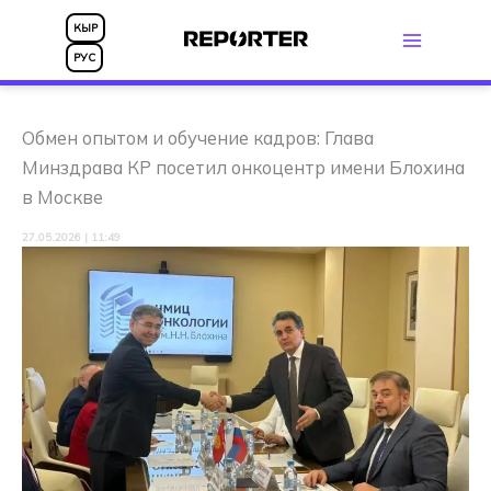
Перейти
КЫР
к
РУС
содержимому
Обмен опытом и обучение кадров: Глава
Минздрава КР посетил онкоцентр имени Блохина
в Москве
27.05.2026 | 11:49