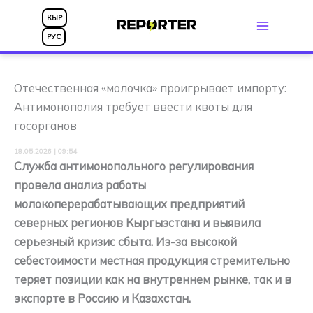
Перейти
КЫР
к
РУС
содержимому
Отечественная «молочка» проигрывает импорту:
Антимонополия требует ввести квоты для
госорганов
18.05.2026 | 09:54
Служба антимонопольного регулирования
провела анализ работы
молокоперерабатывающих предприятий
северных регионов Кыргызстана и выявила
серьезный кризис сбыта. Из-за высокой
себестоимости местная продукция стремительно
теряет позиции как на внутреннем рынке, так и в
экспорте в Россию и Казахстан.