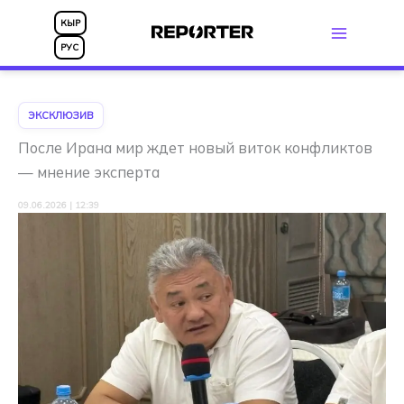
Перейти
КЫР
к
РУС
содержимому
ЭКСКЛЮЗИВ
После Ирана мир ждет новый виток конфликтов
— мнение эксперта
09.06.2026 | 12:39