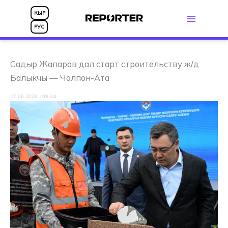
Перейти
КЫР
к
РУС
содержимому
Садыр Жапаров дал старт строительству ж/д
Балыкчы — Чолпон-Ата
15.06.2026 | 09:24