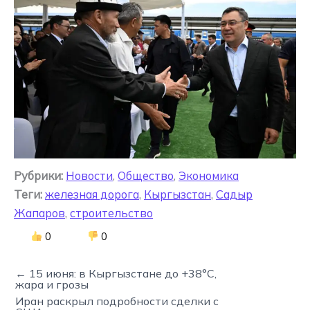
Рубрики:
Новости
,
Общество
,
Экономика
Теги:
железная дорога
,
Кыргызстан
,
Садыр
Жапаров
,
строительство
0
0
← 15 июня: в Кыргызстане до +38°C,
жара и грозы
Иран раскрыл подробности сделки с