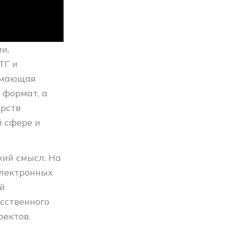
и,
ТГ и
имающая
 формат, а
арств
 сфере и
кий смысл. На
электронных
ой
сственного
оектов.