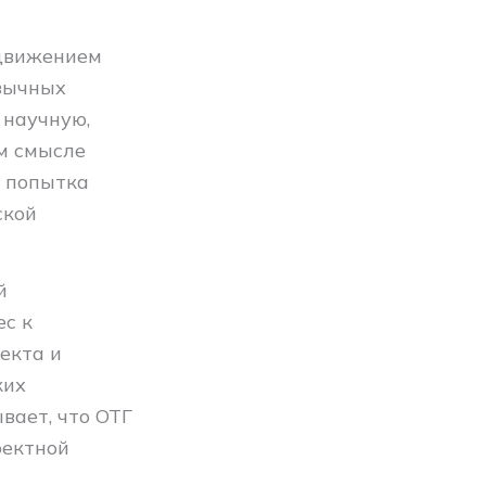
одвижением
язычных
 научную,
м смысле
к попытка
ской
й
ес к
екта и
ких
вает, что ОТГ
оектной