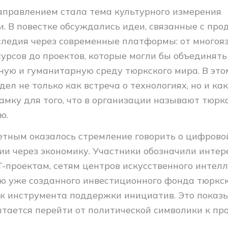
правлением стала тема культурного измерения
. В повестке обсуждались идеи, связанные с пр
следия через современные платформы: от много
урсов до проектов, которые могли бы объединять
ную и гуманитарную среду тюркского мира. В это
ел не только как встреча о технологиях, но и ка
амку для того, что в организации называют тюрк
ю.
етным оказалось стремление говорить о цифрово
и через экономику. Участники обозначили интер
T-проектам, сетям центров искусственного интелл
ю уже созданного инвестиционного фонда тюркс
ак инструмента поддержки инициатив. Это показы
ытается перейти от политической символики к пр