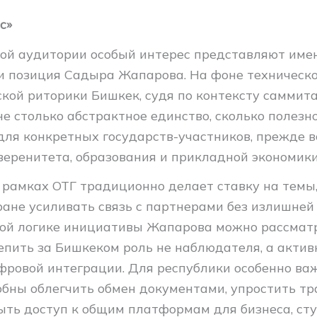
с»
ой аудитории особый интерес представляют име
и позиция Садыра Жапарова. На фоне техническо
кой риторики Бишкек, судя по контексту саммита
е столько абстрактное единство, сколько полезн
для конкретных государств-участников, прежде в
веренитета, образования и прикладной экономики
 рамках ОТГ традиционно делает ставку на темы
ране усиливать связь с партнерами без излишней
этой логике инициативы Жапарова можно рассмат
епить за Бишкеком роль не наблюдателя, а актив
фровой интеграции. Для республики особенно ва
обны облегчить обмен документами, упростить т
рыть доступ к общим платформам для бизнеса, ст