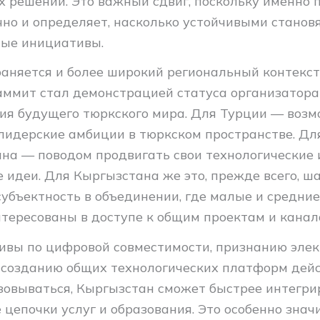
х решений. Это важный сдвиг, поскольку именно 
чно и определяет, насколько устойчивыми станов
ые инициативы.
раняется и более широкий региональный контекст
аммит стал демонстрацией статуса организатор
ия будущего тюркского мира. Для Турции — воз
лидерские амбиции в тюркском пространстве. Дл
на — поводом продвигать свои технологические 
 идеи. Для Кыргызстана же это, прежде всего, ш
субъектность в объединении, где малые и средни
нтересованы в доступе к общим проектам и канал
ивы по цифровой совместимости, признанию эле
 созданию общих технологических платформ дей
зовываться, Кыргызстан сможет быстрее интегри
цепочки услуг и образования. Это особенно знач