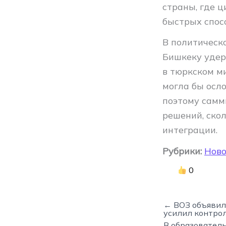
страны, где 
быстрых спос
В политическ
Бишкеку удер
в тюркском ми
могла бы осл
поэтому самм
решений, ско
интеграции.
Рубрики:
Ново
0
← ВОЗ объявил
усилил контро
В образовател