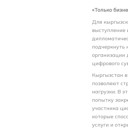
«Только бизне
Для кыргызск
выступление 
дипломатичес
подчеркнуть н
организации 
цифрового су
Кыргызстан в
позволяют ст
нагрузки. В 
попытку закр
участника ци
которые спос
услуги и отк