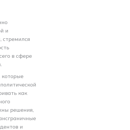
нно
й и
, стремился
ость
сего в сфере
.
, которые
 политической
ривать как
ного
жны решения,
рансграничные
удентов и