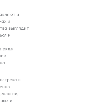
тавляют и
ках и
ства выглядит
ься к
в ряде
ник
 на
встреча в
пенно
еологии,
овых и