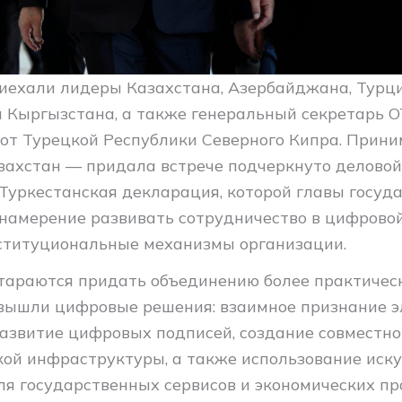
иехали лидеры Казахстана, Азербайджана, Турци
и Кыргызстана, а также генеральный секретарь О
от Турецкой Республики Северного Кипра. Прин
захстан — придала встрече подчеркнуто деловой
 Туркестанская декларация, которой главы госуд
намерение развивать сотрудничество в цифровой
ституциональные механизмы организации.
тараются придать объединению более практичес
вышли цифровые решения: взаимное признание 
развитие цифровых подписей, создание совместн
кой инфраструктуры, а также использование иску
ля государственных сервисов и экономических пр