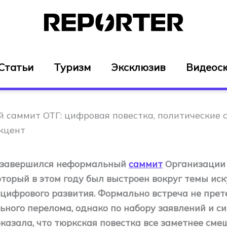
Статьи
Туризм
Эксклюзив
Видеос
й саммит ОТГ: цифровая повестка, политические 
кцент
е завершился неформальный
саммит
Организации
оторый в этом году был выстроен вокруг темы ис
 цифрового развития. Формально встреча не пре
ьного перелома, однако по набору заявлений и с
казала, что тюркская повестка все заметнее сме