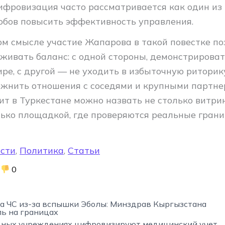
цифровизация часто рассматривается как один из
обов повысить эффективность управления.
ом смысле участие Жапарова в такой повестке по
живать баланс: с одной стороны, демонстрироват
ре, с другой — не уходить в избыточную риторик
ожнить отношения с соседями и крупными партне
ит в Туркестане можно назвать не столько витри
лько площадкой, где проверяются реальные гран
сти
,
Политика
,
Статьи
0
а ЧС из-за вспышки Эболы: Минздрав Кыргызстана
ль на границах
ьных учреждениях цифровизируют медицинский учет