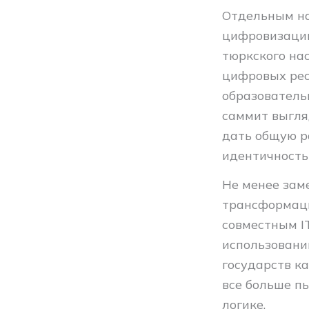
Отдельным на
цифровизации
тюркского на
цифровых рес
образователь
саммит выгляд
дать общую р
идентичность
Не менее зам
трансформаци
совместным I
использовани
государств к
все больше п
логике.