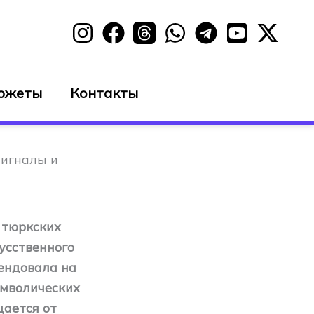
южеты
Контакты
сигналы и
 тюркских
кусственного
тендовала на
имволических
щается от