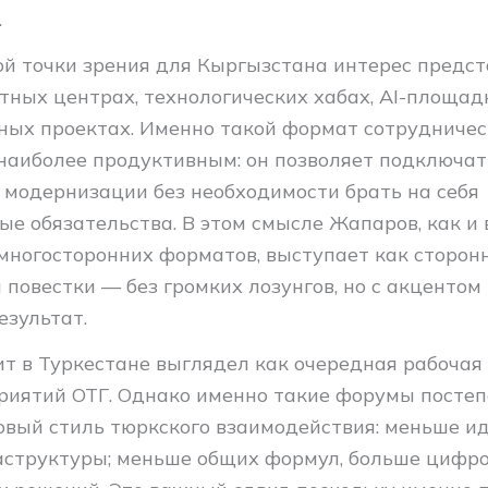
.
ой точки зрения для Кыргызстана интерес предс
тных центрах, технологических хабах, AI-площад
ных проектах. Именно такой формат сотрудниче
наиболее продуктивным: он позволяет подключат
 модернизации без необходимости брать на себя
е обязательства. В этом смысле Жапаров, как и 
ногосторонних форматов, выступает как сторон
повестки — без громких лозунгов, но с акцентом
езультат.
т в Туркестане выглядел как очередная рабочая 
риятий ОТГ. Однако именно такие форумы посте
вый стиль тюркского взаимодействия: меньше ид
структуры; меньше общих формул, больше цифр