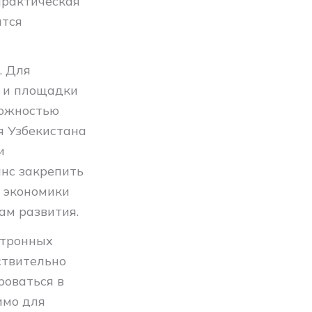
практическая
ятся
. Для
а и площадки
можностью
я Узбекистана
и
анс закрепить
е экономики
ам развития.
ктронных
ствительно
роваться в
имо для