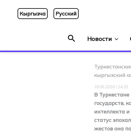
Перейти
к
Кыргызча
Русский
содержимому
Поиск
Новости
Туркестански
кыргызский а
18.05.2026 | 14:25
В Туркестан
государств, к
интеллекта и
статус эпохал
жестов она по