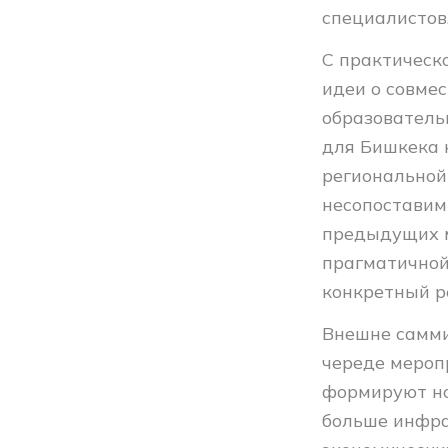
специалистов
С практическ
идеи о совмес
образователь
для Бишкека 
региональной
несопоставимы
предыдущих м
прагматичной 
конкретный р
Внешне самми
череде мероп
формируют но
больше инфра