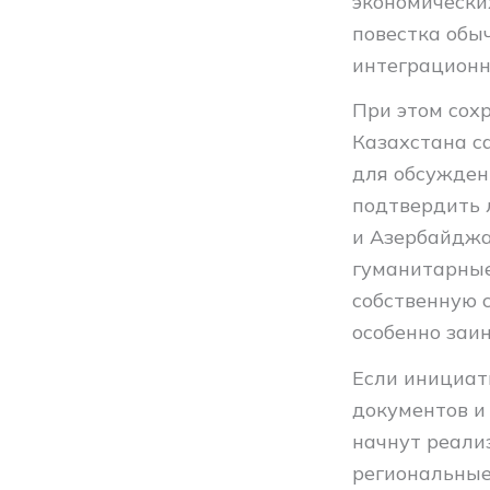
экономически
повестка обы
интеграционн
При этом сох
Казахстана с
для обсужден
подтвердить 
и Азербайджа
гуманитарные
собственную 
особенно заи
Если инициат
документов и
начнут реали
региональные 