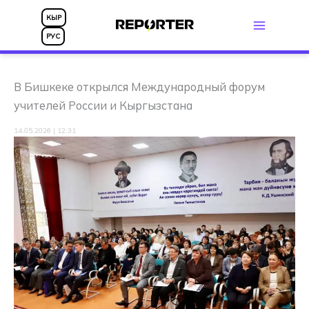
Перейти
КЫР
к
РУС
содержимому
В Бишкеке открылся Международный форум
учителей России и Кыргызстана
14.05.2026 | 12:31