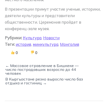
В презентации примут участие ученые, историки,
деятели культуры и представители
общественности. Церемония пройдет в
конференц-зале музея.
Рубрики:
Культура
,
Новости
Теги:
история
,
минкультура
,
Монголия
0
0
← Массовое отравление в Бишкеке —
число пострадавших возросло до 44
человек
В Кыргызстане резко выросло число баз
отдыха и гостиниц →