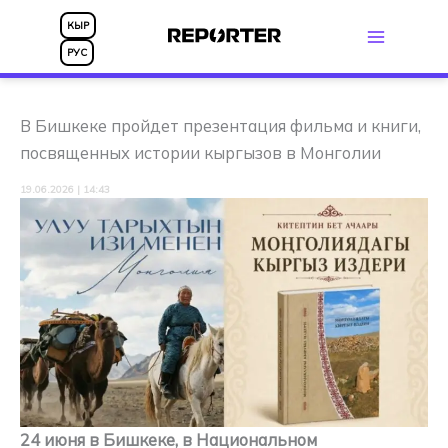
Перейти
КЫР
к
РУС
содержимому
В Бишкеке пройдет презентация фильма и книги,
посвященных истории кыргызов в Монголии
19.06.2026 | 14:43
24 июня в Бишкеке, в Национальном