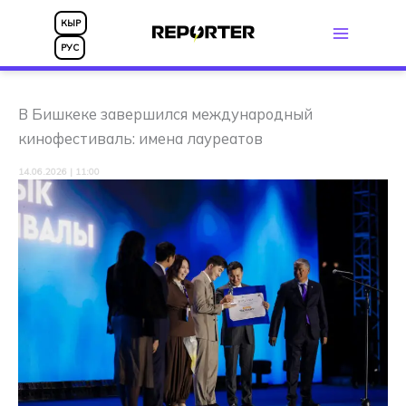
Перейти
КЫР
к
РУС
содержимому
В Бишкеке завершился международный
кинофестиваль: имена лауреатов
14.06.2026 | 11:00