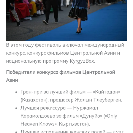
В этом году фестиваль включал международный
конкурс, конкурс фильмов Центральной Азии и
национальную программу KyrgyzBox.
Победители конкурса фильмов Центральной
Азии
Гран-при за лучший фильм — «Кайтадан»
(Казахстан), продюсер Жалын Тлеуберген.
Лучшая режиссура — Нуржамал
Карамолдоева за фильм «Дунуйо» («Only
Heaven Knows», Кыргызстан).
Лучшее исполнение женских ролей — дуэт