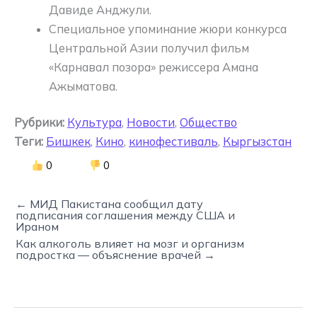
Давиде Анджули.
Специальное упоминание жюри конкурса
Центральной Азии получил фильм
«Карнавал позора» режиссера Амана
Ажыматова.
Рубрики:
Культура
,
Новости
,
Общество
Теги:
Бишкек
,
Кино
,
кинофестиваль
,
Кыргызстан
0
0
← МИД Пакистана сообщил дату
подписания соглашения между США и
Ираном
Как алкоголь влияет на мозг и организм
подростка — объяснение врачей →