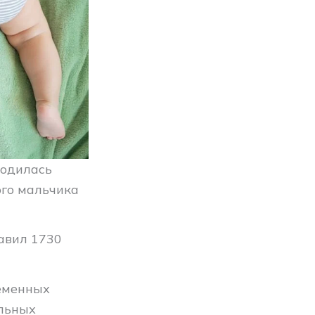
родилась
ого мальчика
авил 1730
ременных
ельных