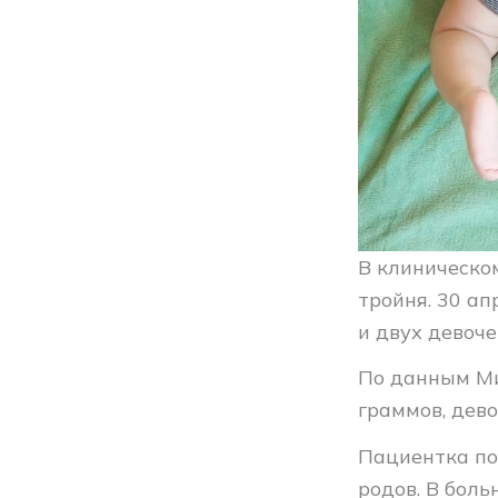
В клиническо
тройня. 30 а
и двух девоче
По данным Ми
граммов, дево
Пациентка по
родов. В бол