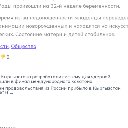
 Роды произошли на 32-й неделе беременности.
время из-за недоношенности младенцы переведе
анимации новорожденных и находятся на искусс
гких. Состояние матери и детей стабильное.
сти
,
Общество
0
 Кыргызстана разработали систему для ядерной
шли в финал международного хакатона
нн продовольствия из России прибыло в Кыргызстан
 ООН →
также