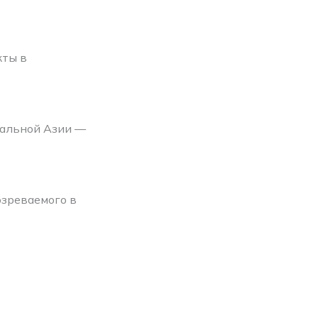
кты в
ральной Азии —
озреваемого в