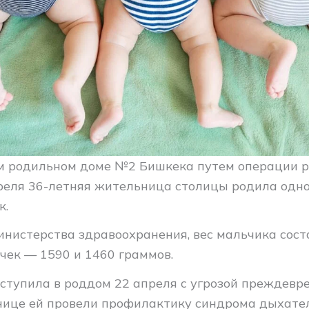
м родильном доме №2 Бишкека путем операции 
преля 36-летняя жительница столицы родила одн
к.
нистерства здравоохранения, вес мальчика сост
чек — 1590 и 1460 граммов.
ступила в роддом 22 апреля с угрозой преждев
ьнице ей провели профилактику синдрома дыхат