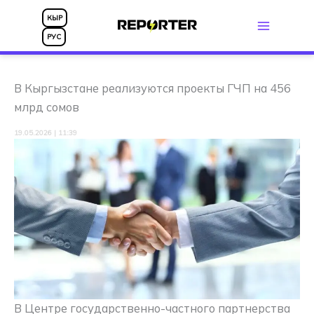
Перейти
КЫР
к
РУС
содержимому
В Кыргызстане реализуются проекты ГЧП на 456
млрд сомов
19.05.2026 | 11:39
В Центре государственно-частного партнерства