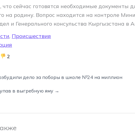
 что сейчас готовятся необходимые документы д
го на родину. Вопрос находится на контроле Мин
дел и Генерального консульства Кыргызстана в А
сти
,
Происшествия
рция
2
озбудили дело за поборы в школе №24 на миллион
 упав в выгребную яму →
также