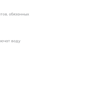
нтов, обязанных
лючат воду