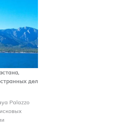
зстана,
остранных дел
aya Palazzo
оисковых
ми