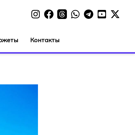
южеты
Контакты
а