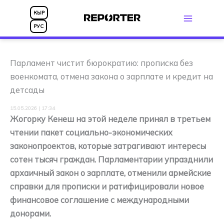
Перейти
КЫР
к
РУС
содержимому
Парламент чистит бюрократию: прописка без
военкомата, отмена закона о зарплате и кредит на
детсады
15.05.2026 | 17:34
Жогорку Кенеш на этой неделе принял в третьем
чтении пакет социально-экономических
законопроектов, которые затрагивают интересы
сотен тысяч граждан. Парламентарии упразднили
архаичный закон о зарплате, отменили армейские
справки для прописки и ратифицировали новое
финансовое соглашение с международными
донорами.