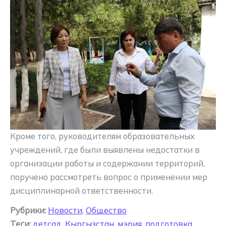
Кроме того, руководителям образовательных
учреждений, где были выявлены недостатки в
организации работы и содержании территорий,
поручено рассмотреть вопрос о применении мер
дисциплинарной ответственности.
Рубрики:
Новости
,
Общество
Теги:
детсад
,
Кыргызстан
,
мэрия
,
подготовка
,