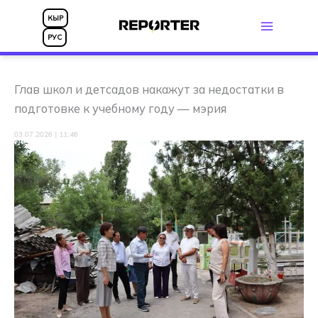
Перейти
КЫР
к
РУС
содержимому
Глав школ и детсадов накажут за недостатки в
подготовке к учебному году — мэрия
03.07.2026 | 11:46