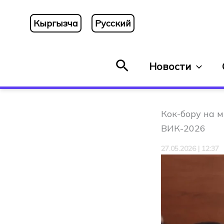
Перейти
к
Кыргызча
Русский
содержимому
Поиск
Новости
Кок-бору на м
ВИК-2026
27.05.2026 | 12:37