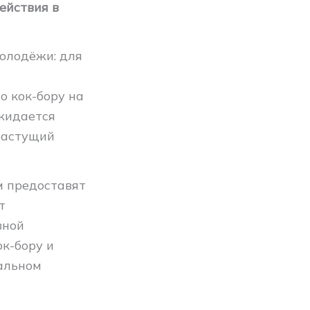
ействия в
олодёжи: для
о кок-бору на
жидается
растущий
м предоставят
т
вной
ок-бору и
альном