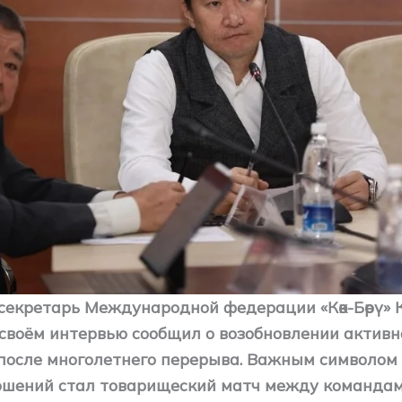
секретарь Международной федерации «Көк-Бөрү» 
 своём интервью сообщил о возобновлении активн
после многолетнего перерыва. Важным символом
ошений стал товарищеский матч между командам