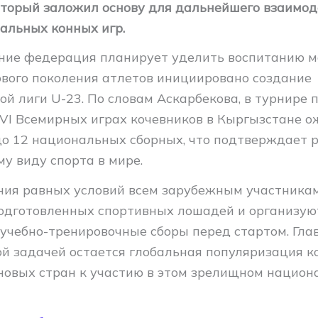
торый заложил основу для дальнейшего взаимод
альных конных игр.
ние федерация планирует уделить воспитанию м
ового поколения атлетов инициировано создание
 лиги U-23. По словам Аскарбекова, в турнире п
VI Всемирных играх кочевников в Кыргызстане о
 до 12 национальных сборных, что подтверждает 
му виду спорта в мире.
ния равных условий всем зарубежным участника
одготовленных спортивных лошадей и организую
учебно-тренировочные сборы перед стартом. Гла
ой задачей остается глобальная популяризация к
новых стран к участию в этом зрелищном национ