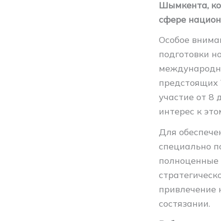
Шымкента, ко
сфере национ
Особое внима
подготовки н
международной
предстоящих 
участие от 8
интерес к это
Для обеспече
специально п
полноценные 
стратегическ
привлечение 
состязании.