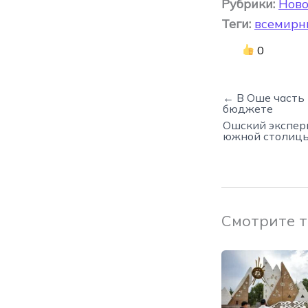
Рубрики:
Ново
Теги:
всемирн
0
← В Оше часть 
бюджете
Ошский экспер
южной столиц
Смотрите 