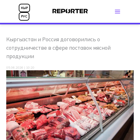
Перейти
КЫР
к
РУС
содержимому
Кыргызстан и Россия договорились о
сотрудничестве в сфере поставок мясной
продукции
05.06.2026 | 10:20