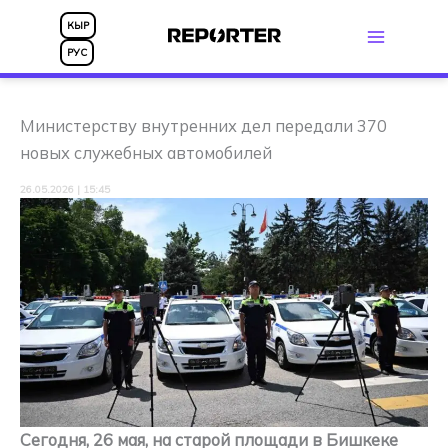
Перейти
КЫР
к
РУС
содержимому
Министерству внутренних дел передали 370
новых служебных автомобилей
26.05.2026 | 15:45
Сегодня, 26 мая, на старой площади в Бишкеке