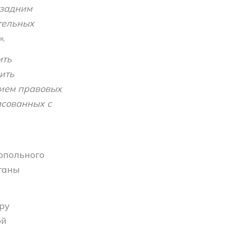
 задним
тельных
.
ить
ить
нием правовых
асованных с
опольного
ганы
ру
ой