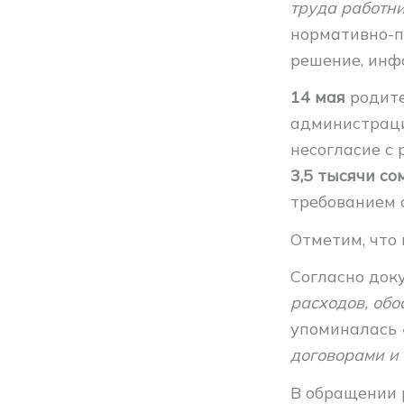
труда работн
нормативно-п
решение, инф
14 мая
родите
администраци
несогласие с
3,5 тысячи со
требованием 
Отметим, что
Согласно док
расходов, об
упоминалась
договорами и 
В обращении 