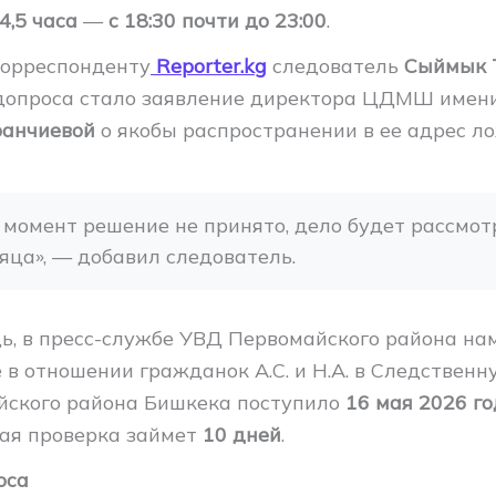
4,5 часа
—
с 18:30 почти до 23:00
.
корреспонденту
Reporter.kg
следователь
Сыймык 
допроса стало заявление директора ЦДМШ имени
ранчиевой
о якобы распространении в ее адрес л
момент решение не принято, дело будет рассмотр
яца», — добавил следователь.
дь, в пресс-службе УВД Первомайского района нам
 в отношении гражданок А.С. и Н.А. в Следствен
ского района Бишкека поступило
16 мая 2026 г
ая проверка займет
10 дней
.
оса