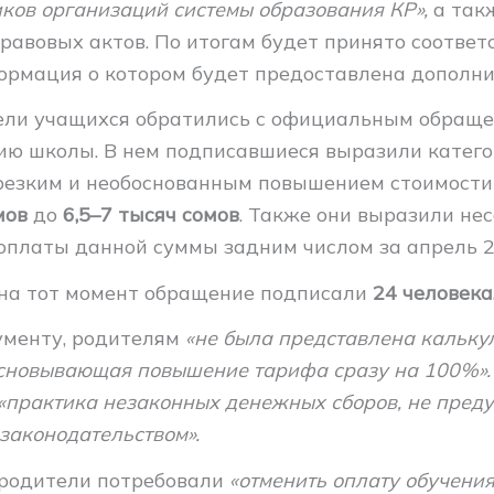
иков организаций системы образования КР»,
а так
равовых актов. По итогам будет принято соотве
ормация о котором будет предоставлена дополни
ли учащихся обратились с официальным обраще
ю школы. В нем подписавшиеся выразили катего
 резким и необоснованным повышением стоимости
мов
до
6,5–7 тысяч сомов
. Также они выразили нес
оплаты данной суммы задним числом за апрель 2
 на тот момент обращение подписали
24 человека
ументу, родителям
«не была представлена кальку
основывающая повышение тарифа сразу на 100%»
«практика незаконных денежных сборов, не пред
законодательством».
родители потребовали
«отменить оплату обучения