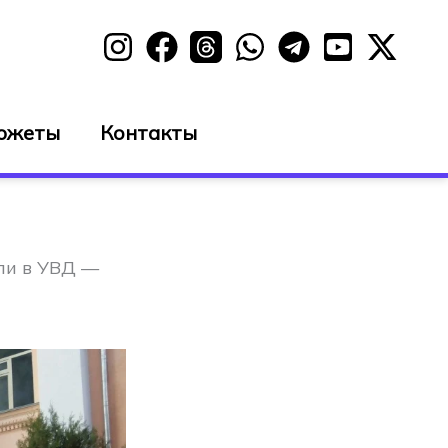
южеты
Контакты
или в УВД —