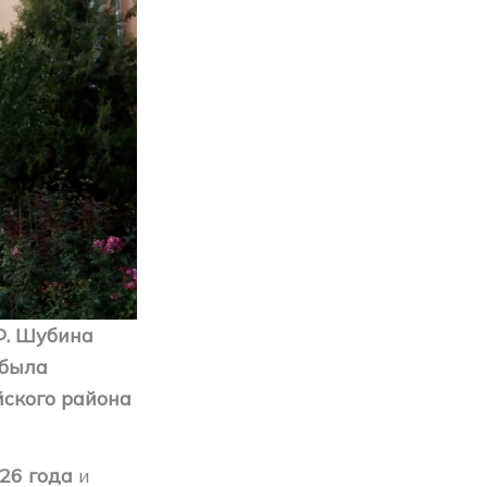
Ф. Шубина
 была
ского района
26 года
и