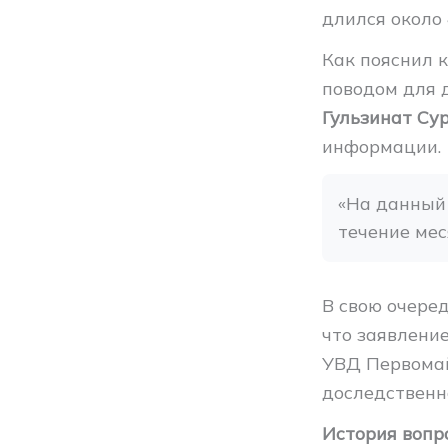
длился около
Как пояснил 
поводом для 
Гульзинат Су
информации.
«На данный 
течение мес
В свою очере
что заявление
УВД Первомай
доследственн
История вопр