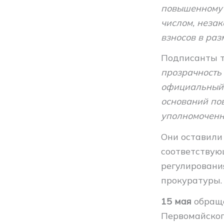
повышенному 
числом, неза
взносов в ра
Подписанты т
прозрачность
официальный 
оснований пов
уполномоченн
Они оставили
соответствую
регулировани
прокуратуры.
15 мая
обраще
Первомайског