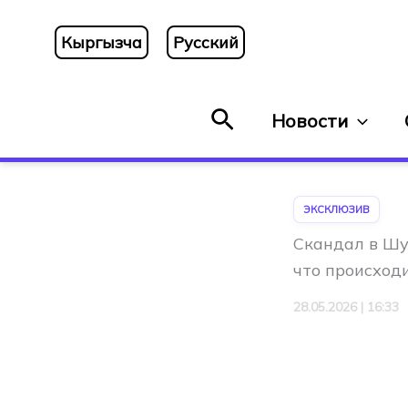
Перейти
к
Кыргызча
Русский
содержимому
Поиск
Новости
ЭКСКЛЮЗИВ
Скандал в Шу
что происход
28.05.2026 | 16:33