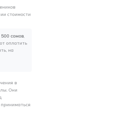
еников
нии стоимости
 500 сомов
, 
уют оплатить
ь, на 
чения в
лы. Они
д
ы приниматься