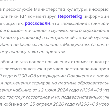
 в пресс-службе Министерства культуры, информа
олитики КР, комментируя
Reporter.kg
информаци
в соцсетях,
рассказали
, что
«повышение стоимости
программам начального музыкального образовани
й квоты (госзаказа) в Центральной детской музык
убина не было согласовано с Минкультом. Оконча
ому вопросу пока не принято».
добавили, что вопрос повышения стоимости контр
ет рассматриваться в рамках постановления пра
09 года №300 «Об утверждении Положения о поря
 и применения тарифов на платные образовательн
вления кабмина от 12 июня 2024 года №304 «Об у
ра госуслуг госорганов и их подведомственных у
я кабмина от
25 апреля 2026 года №286 «Об усло