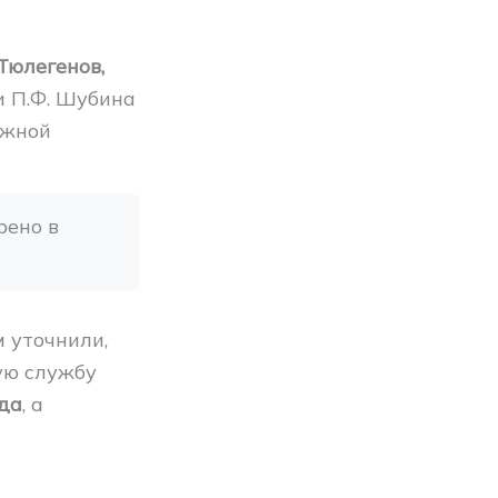
Тюлегенов,
 П.Ф. Шубина
ожной
ено в 
 уточнили,
ную службу
ода
, а