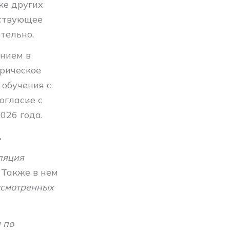
же других
тствующее
тельно.
нием в
рическое
 обучения с
огласие с
026 года.
.
ляция
.
Также в нем
усмотренных
 по