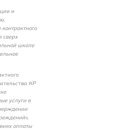
ции и
ю,
 контрактного
я сверх
альной школе
тельное
актного
вительства
КР
дке
ые услуги в
тверждении
чреждений»,
виях оплаты