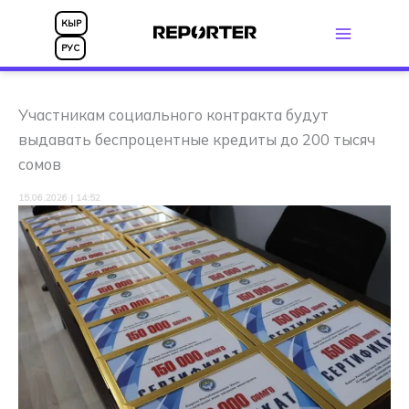
Перейти
КЫР
к
РУС
содержимому
Участникам социального контракта будут
выдавать беспроцентные кредиты до 200 тысяч
сомов
15.06.2026 | 14:52