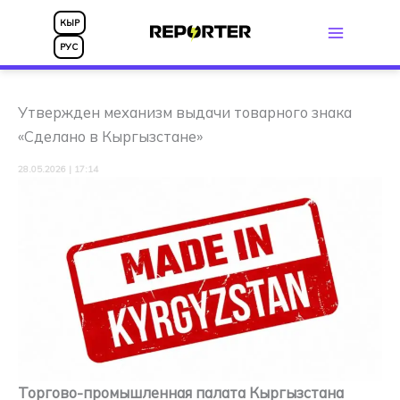
Перейти
КЫР
к
РУС
содержимому
Утвержден механизм выдачи товарного знака
«Сделано в Кыргызстане»
28.05.2026 | 17:14
Торгово-промышленная палата Кыргызстана