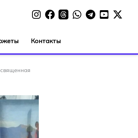
южеты
Контакты
освященная