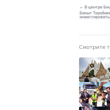
← В центре Би
Бакыт Торобае
инвестировать
Смотрите 