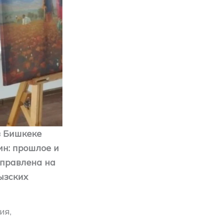
в Бишкеке
н: прошлое и
аправлена на
ызских
ия,