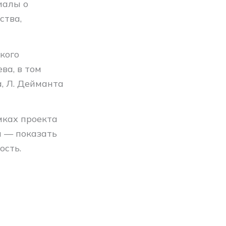
иалы о
ства,
кого
ва, в том
а, Л. Дейманта
мках проекта
и — показать
ость.