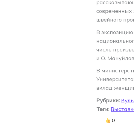
рассказывающ
современных 
швейного прои
В экспозицию
национального
числе произве
и О. Мануйлов
В министерст
Университета
вклад женщин
Рубрики:
Куль
Теги:
Выставк
0