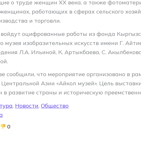
ие о труде женщин XX века, а также фотоматер
женщинах, работающих в сферах сельского хозяй
зводства и торговли.
 войдут оцифрованные работы из фонда Кыргызс
 музея изобразительных искусств имени Г. Айтие
дения Л.А. Ильиной, К. Артыкбаева, С. Акылбеков
ой.
ве сообщили, что мероприятие организовано в ра
 Центральной Азии «Айкол музей». Цель выставк
 в развитие страны и историческую преемственн
тура
,
Новости
,
Общество
а
0