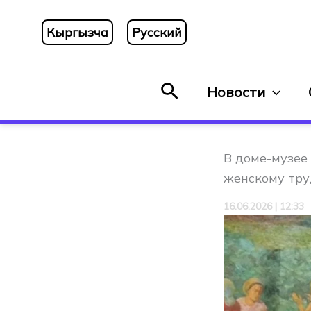
Перейти
к
Кыргызча
Русский
содержимому
Поиск
Новости
В доме-музее
женскому тру
16.06.2026 | 12:33