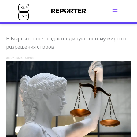
Перейти
КЫР
к
РУС
содержимому
В Кыргызстане создают единую систему мирного
разрешения споров
08.07.2026 | 09:58