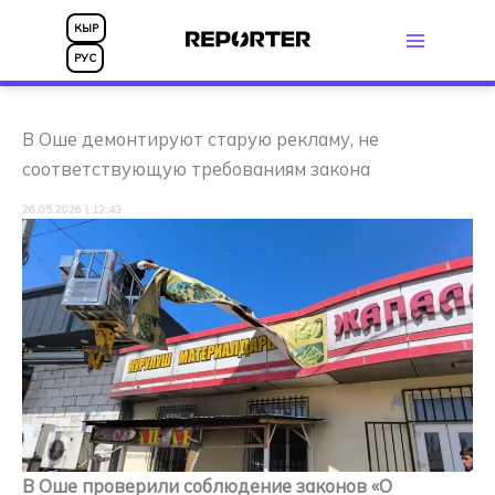
Перейти
КЫР
к
РУС
содержимому
В Оше демонтируют старую рекламу, не
соответствующую требованиям закона
26.05.2026 | 12:43
В Оше проверили соблюдение законов «О