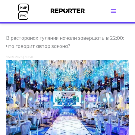
Перейти
КЫР
к
РУС
содержимому
В ресторанах гуляния начали завершать в 22:00:
что говорит автор закона?
15.09.2025 | 13:20