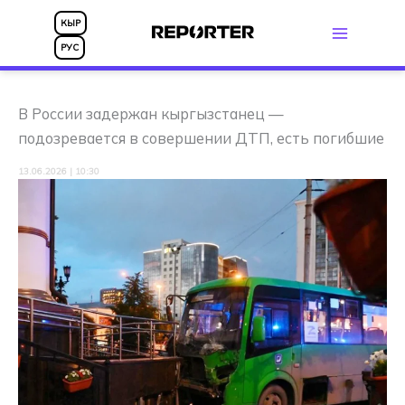
Перейти
КЫР
к
РУС
содержимому
В России задержан кыргызстанец —
подозревается в совершении ДТП, есть погибшие
13.06.2026 | 10:30