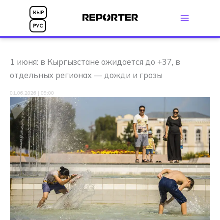
Перейти
КЫР
к
РУС
содержимому
1 июня: в Кыргызстане ожидается до +37, в
отдельных регионах — дожди и грозы
01.06.2026 | 09:00