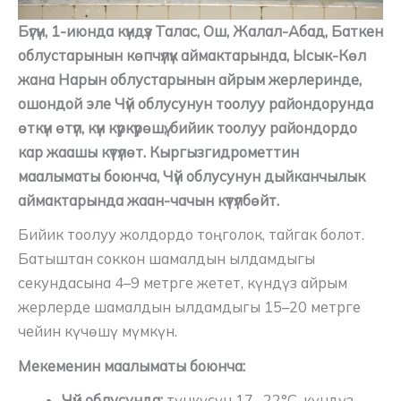
Бүгүн, 1-июнда күндүз Талас, Ош, Жалал-Абад, Баткен
облустарынын көпчүлүк аймактарында, Ысык-Көл
жана Нарын облустарынын айрым жерлеринде,
ошондой эле Чүй облусунун тоолуу райондорунда
өткүн өтүп, күн күркүрөшү, бийик тоолуу райондордо
кар жаашы күтүлөт. Кыргызгидрометтин
маалыматы боюнча, Чүй облусунун дыйканчылык
аймактарында жаан-чачын күтүлбөйт.
Бийик тоолуу жолдордо тоңголок, тайгак болот.
Батыштан соккон шамалдын ылдамдыгы
секундасына 4–9 метрге жетет, күндүз айрым
жерлерде шамалдын ылдамдыгы 15–20 метрге
чейин күчөшү мүмкүн.
Мекеменин маалыматы боюнча:
Чүй облусунда:
түнкүсүн 17…22°C, күндүз