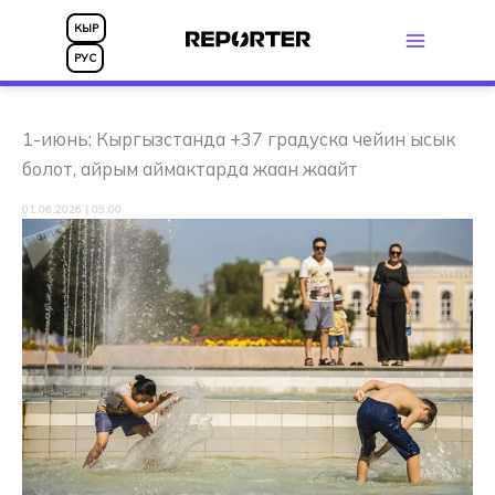
Skip
КЫР
to
РУС
content
1-июнь: Кыргызстанда +37 градуска чейин ысык
болот, айрым аймактарда жаан жаайт
01.06.2026 | 09:00