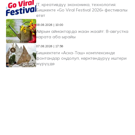
IT, креативдүү экономика, технология:
Бишкекте «Go Viral Festival 2026» фестивалы
өтөт
08.08.2026 | 10:00
Айрым аймактарда жаан жаайт: 8-августка
карата аба ырайы
07.08.2026 | 17:56
Бишкектеги «Аска-Таш» комплексинде
фонтандар оңдолуп, көрктөндүрүү иштери
жүрүүдө