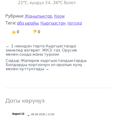
22°C, күндүз 34…36°C болот.
Рубрики:
Жаңылыктар
,
Коом
Теги:
аба ырайы
,
Кыргызстан
,
погода
0
0
← 1-июндан тарта Кыргызстанда
эмнелер өзгөрөт: ЖКЭ, газ, Орусия
менен соода жана туризм
Садыр Жапаров кыргызстандыктарды
Балдарды коргоонун эл аралык күнү
менен куттуктады →
Дагы көрүңүз
08.08.2026 | 11:00