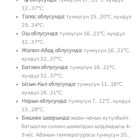
32…37°C;
Талас облусунда:
түнкүсүн 15…20°C, күндүз
29…34°C;
Ош облусунда:
түнкүсүн 16…21°C, күндүз
32…37°C;
Жалал-Абад облусунда:
түнкүсүн 16…21°C,
күндүз 32…37°C;
Баткен облусунда:
түнкүсүн 16…21°C,
күндүз 32…37°C;
Ысык-Көл облусунда:
түнкүсүн 11…16°C,
күндүз 26…31°C;
Нарын облусунда:
түнкүсүн 7…12°C, күндүз
23…28°C;
Бишкек шаарында:
жаан-чачын күтүлбөйт,
батыштан соккон шамалдын ылдамдыгы 4–
9 м/с. Абанын температурасы түнкүсүн 20…