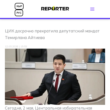
Перейти
КЫР
к
РУС
содержимому
ЦИК досрочно прекратила депутатский мандат
Темирлана Айтиева
12.05.2026 | 15:53
Сегодня, 2 мая, Центральная избирательная