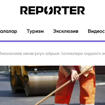
алалар
Туризм
Эксклюзив
Видео
Иманалиев көчөсүнүн айрым тилкелери оңдоого 