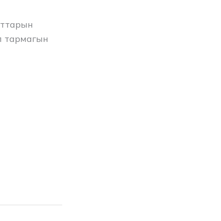
ыттарын
л тармагын