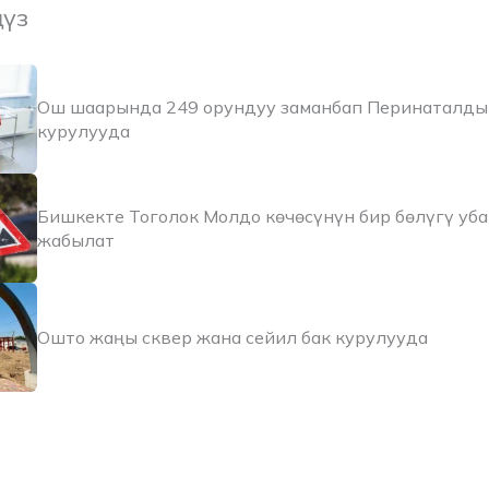
ңүз
Ош шаарында 249 орундуу заманбап Перинаталды
курулууда
Бишкекте Тоголок Молдо көчөсүнүн бир бөлүгү уб
жабылат
Ошто жаңы сквер жана сейил бак курулууда