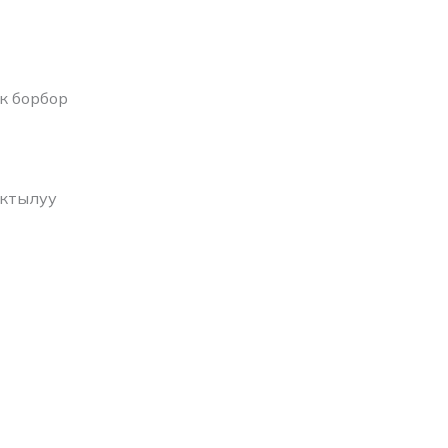
к борбор
актылуу