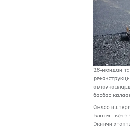
26-июндан та
реконструкци
автоунаалард
борбор калаа
Оңдоо иштери
Баатыр көчөс
Экинчи этапт