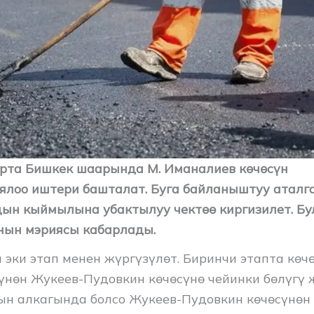
рта Бишкек шаарында М. Иманалиев көчөсүн
ялоо иштери башталат. Буга байланыштуу аталг
ын кыймылына убактылуу чектөө киргизилет. Бу
нын мэриясы кабарлады.
 эки этап менен жүргүзүлөт. Биринчи этапта көч
үнөн Жукеев-Пудовкин көчөсүнө чейинки бөлүгү 
ын алкагында болсо Жукеев-Пудовкин көчөсүнөн