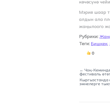
көчөсүнө чей
Мэрия шаар 
алдын ала пл
жаңылоого жа
Рубрики:
Жаң
Теги:
Бишкек
,
0
← Чоң-Кеминде
фестиваль өтө
Кыргызстанда 
эмнелерге тыю