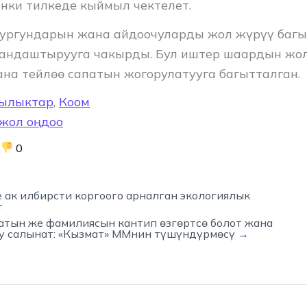
инки тилкеде кыймыл чектелет.
тургундарын жана айдоочуларды жол жүрүү баг
андаштырууга чакырды. Бул иштер шаардын жо
на тейлөө сапатын жогорулатууга багытталган.
ылыктар
,
Коом
жол оңдоо
0
 ак илбирсти коргоого арналган экологиялык
т
атын же фамилиясын кантип өзгөртсө болот жана
у салынат: «Кызмат» ММнин түшүндүрмөсү →