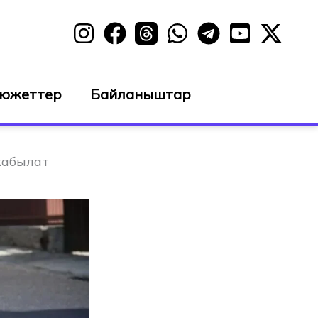
сюжеттер
Байланыштар
жабылат