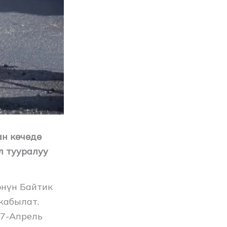
ан көчөдө
л тууралуу
өнүн Байтик
жабылат.
 7-Апрель