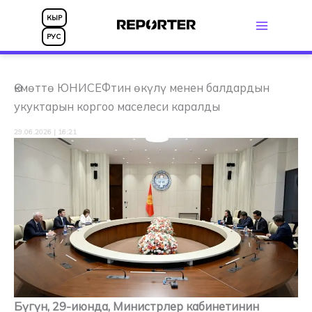
Skip
КЫР
to
РУС
content
Өкмөттө ЮНИСЕФтин өкүлү менен балдардын
укуктарын коргоо маселеси каралды
29.06.2026 | 16:21
Бүгүн, 29-июнда, Министрлер кабинетинин