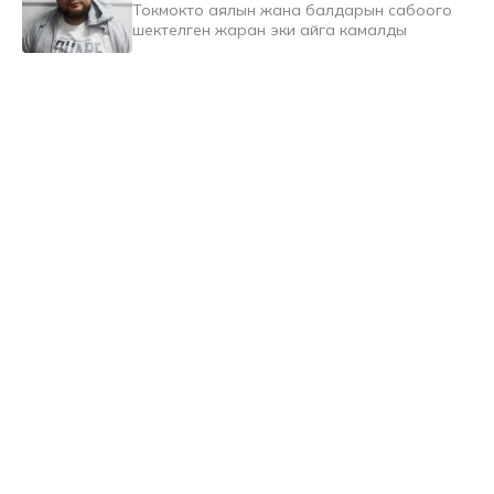
Токмокто аялын жана балдарын сабоого
шектелген жаран эки айга камалды