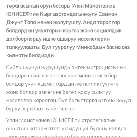
төрагасынын орун басары Улан Маматканов
ЮНИСЕФтин Кыргызстандагы өкүлү Самман
Джунг Тапа менен жолугушту. Анда тараптар
балдардын укуктарын коргоо жана социалдык
долбоорлорду ишке ашыруу маселелерин
талкуулашты. Бул тууралуу Минкабдын басма сөз
кызматы билдирди.
Сүйлөшүүнүн жүрүшүндө эмгек миграциясынын
балдарга тийгизген таасири, майыптыгы бар
балдар үчүн кызматтардын жеткиликтүүлүгү
жана балдар эмгегине бөгөт коюу сыяктуу
маселелер каралган. Бул багыттарга өзгөчө көңүл
буруу зарылдыгы айтылган.
Улан Маматканов ЮНИСЕФти стратегиялык
өнөктөш катары атап, уюмдун үй-бүлөнү колдоо
жана инклюзивдүү билим берүү тармагындагы