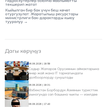
гидроскутерлер боюнча маалыматты
текшерип жатат
Кыйылган бир бак үчүн беш көчөт
отургузулат: Жаратылыш ресурстары
министрлиги бак-дарактарды кыюу
тууралуу →
Дагы көрүңүз
06.08.2026 | 18:58
Садыр Жапаров Орусиянын аймактарына
өнөр жай жана IT тармагындагы
долбоорлорду сунуштады
06.08.2026 | 18:31
Өзбекстан Борбордук Азиянын туристтик
рыногунда сап башына чыкты — изилдөө
06.08.2026 | 17:43