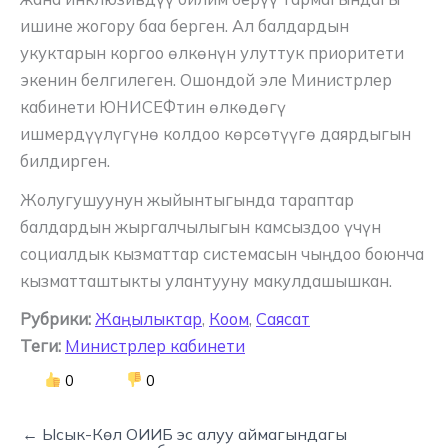
ишине жогору баа берген. Ал балдардын
укуктарын коргоо өлкөнүн улуттук приоритети
экенин белгилеген. Ошондой эле Министрлер
кабинети ЮНИСЕФтин өлкөдөгү
ишмердүүлүгүнө колдоо көрсөтүүгө даярдыгын
билдирген.
Жолугушуунун жыйынтыгында тараптар
балдардын жыргалчылыгын камсыздоо үчүн
социалдык кызматтар системасын чыңдоо боюнча
кызматташтыкты улантууну макулдашышкан.
Рубрики:
Жаңылыктар
,
Коом
,
Саясат
Теги:
Министрлер кабинети
0
0
← Ысык-Көл ОИИБ эс алуу аймагындагы