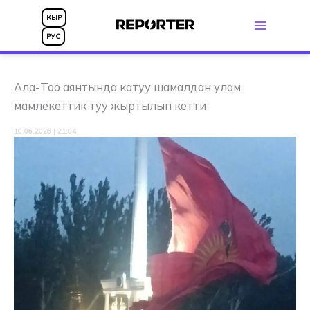
Skip
КЫР
to
РУС
content
Ала-Тоо аянтында катуу шамалдан улам
мамлекеттик туу жыртылып кетти
10.06.2026 | 21:04