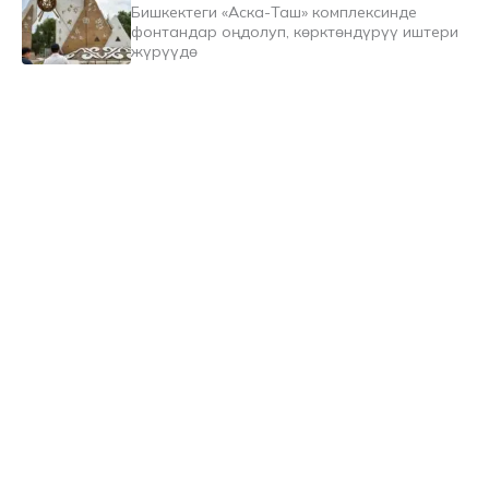
Бишкектеги «Аска-Таш» комплексинде
фонтандар оңдолуп, көрктөндүрүү иштери
жүрүүдө