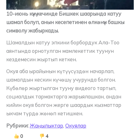
10-июнь күнү кечинде Бишкек шаарында катуу
шамал болуп, анын кесепетинен өлкөнүн башкы
символу жабыркады.
Шамалдын катуу эпкини борбордук Ала-Тоо
аянтында орнотулган мамлекеттик туунун
кездемесин жыртып кеткен.
Окуя аба ырайынын күтүүсүздөн начарлап,
шамалдын кескин күчөшү учурунда болгон.
Күбөлөр жыртылган тууну видеого тартып,
социалдык тармактарга жарыялашкан, андан
кийин окуя болгон жерге шаардык кызматтар
ыкчам түрдө жөнөп кетишкен.
Рубрики:
Жаңылыктар
,
Окуялар
0
4