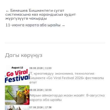
← Бекешев Бишкектеги сугат
системасына көз карандысыз аудит
жүргүзүүгө чакырды
11-июнга карата аба ырайы →
Дагы көрүңүз
08.08.2026 | 11:00
IT, креативдүү экономика, технология:
Бишкекте «Go Viral Festival 2026» фестивалы
өтөт
08.08.2026 | 10:00
Айрым аймактарда жаан жаайт: 8-августка
карата аба ырайы
07.08.2026 | 17:56