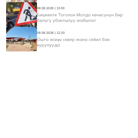
08.08.2026 | 13:00
Бишкекте Тоголок Молдо көчөсүнүн бир
бөлүгү убактылуу жабылат
08.08.2026 | 12:33
Ошто жаңы сквер жана сейил бак
курулууда