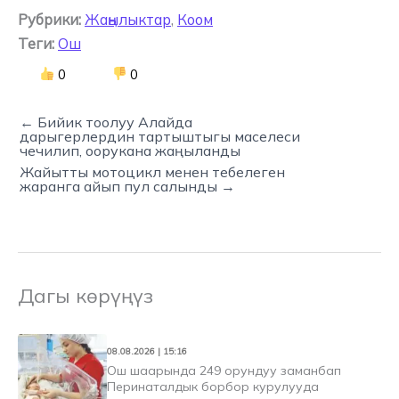
Рубрики:
Жаңылыктар
,
Коом
Теги:
Ош
0
0
← Бийик тоолуу Алайда
дарыгерлердин тартыштыгы маселеси
чечилип, оорукана жаңыланды
Жайытты мотоцикл менен тебелеген
жаранга айып пул салынды →
Дагы көрүңүз
08.08.2026 | 15:16
Ош шаарында 249 орундуу заманбап
Перинаталдык борбор курулууда