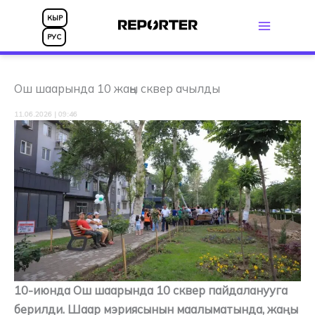
Skip
КЫР
to
РУС
content
Ош шаарында 10 жаңы сквер ачылды
11.06.2026 | 09:46
10-июнда Ош шаарында 10 сквер пайдаланууга
берилди. Шаар мэриясынын маалыматында, жаңы