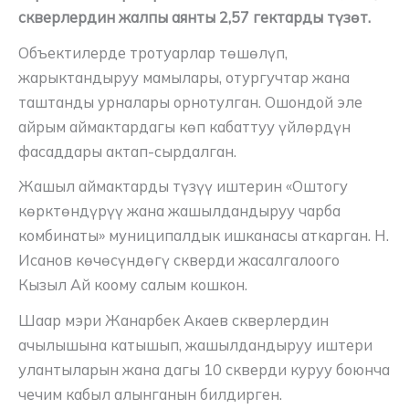
скверлердин жалпы аянты 2,57 гектарды түзөт.
Объектилерде тротуарлар төшөлүп,
жарыктандыруу мамылары, отургучтар жана
таштанды урналары орнотулган. Ошондой эле
айрым аймактардагы көп кабаттуу үйлөрдүн
фасаддары актап-сырдалган.
Жашыл аймактарды түзүү иштерин «Оштогу
көрктөндүрүү жана жашылдандыруу чарба
комбинаты» муниципалдык ишканасы аткарган. Н.
Исанов көчөсүндөгү скверди жасалгалоого
Кызыл Ай коому салым кошкон.
Шаар мэри Жанарбек Акаев скверлердин
ачылышына катышып, жашылдандыруу иштери
улантыларын жана дагы 10 скверди куруу боюнча
чечим кабыл алынганын билдирген.