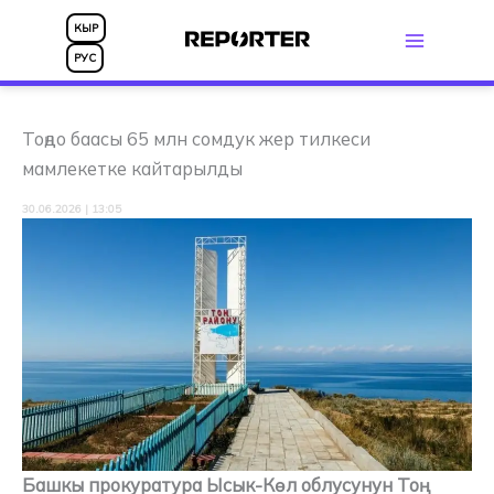
Skip
КЫР
to
РУС
content
Тоңдо баасы 65 млн сомдук жер тилкеси
мамлекетке кайтарылды
30.06.2026 | 13:05
Башкы прокуратура Ысык-Көл облусунун Тоң