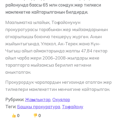
районунда баасы 65 млн сомдук жер тилкеси
мамлекетке кайтарылганын билдирди.
Маалыматка ылайык, Тоң районунун
прокуратурасы тарабынан жер мыйзамдарынын
аткарылышы боюнча текшерүү жүргөн. Анын
жыйынтыгында, Улахол, Ак-Терек жана Күн-
Чыгыш айыл аймактарында жалпы 47,84 гектар
айыл чарба жери 2006–2008-жылдары жеке
тараптарга мыйзамсыз берилип кеткени
аныкталган.
Прокурордук чаралардын негизинде аталган жер
тилкелери мамлекеттин менчигине кайтарылган.
Рубрики:
Жаңылыктар
,
Окуялар
Теги:
Башкы прокуратура
,
Тоң району
0
0