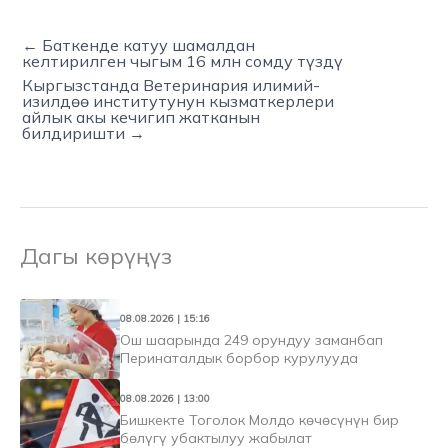
← Баткенде катуу шамалдан
келтирилген чыгым 16 млн сомду түздү
Кыргызстанда Ветеринария илимий-
изилдөө институтунун кызматкерлери
айлык акы кечигип жатканын
билдиришти →
Дагы көрүңүз
08.08.2026 | 15:16
Ош шаарында 249 орундуу заманбап
Перинаталдык борбор курулууда
08.08.2026 | 13:00
Бишкекте Тоголок Молдо көчөсүнүн бир
бөлүгү убактылуу жабылат