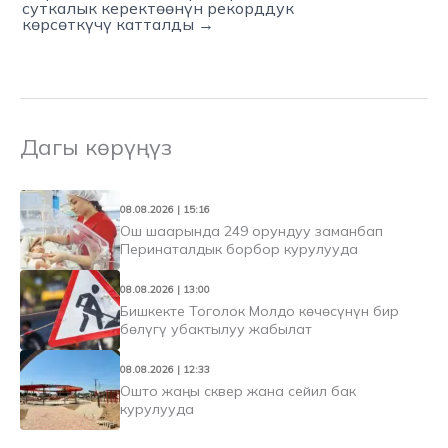
суткалык керектөөнүн рекорддук
көрсөткүчү катталды →
Дагы көрүңүз
08.08.2026 | 15:16
Ош шаарында 249 орундуу заманбап
Перинаталдык борбор курулууда
08.08.2026 | 13:00
Бишкекте Тоголок Молдо көчөсүнүн бир
бөлүгү убактылуу жабылат
08.08.2026 | 12:33
Ошто жаңы сквер жана сейил бак
курулууда