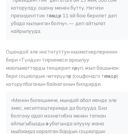
"президенттик" деп аталган 13 миң 500 сом 
которулду, ошону менен бүттү. Негизи 
президенттик төлөмдөр 11 ай бою берилет деп 
убада кылынган болчу», — деп айтылат 
кайрылууда.
Ошондой эле институттун кызматкерлеринин
бири «Түндүк» тиркемеси аркылуу
маалыматтарды текшерип көрүп, жыл башынан
бери социалдык чегерүүлөр (соцфондго төлөмдөр)
которулбаганын байкаганын билдирди.
«Менин билишимче, мындай абал менде эле 
эмес, кесиптештеримде да болууда. Биз 
болгону адал мээнетибиз менен тапкан 
айлыгыбызды өз убагында алууну жана 
мыйзамда каралган бардык социалдык 