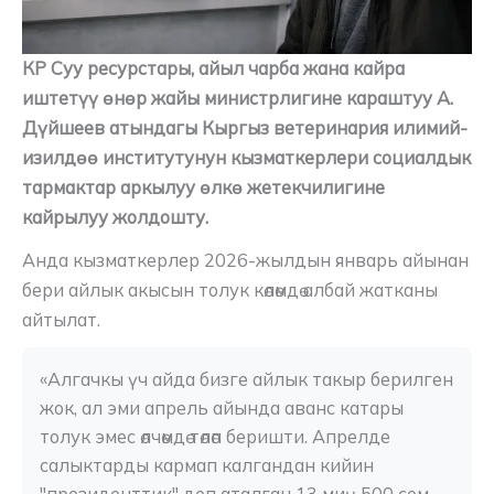
КР Суу ресурстары, айыл чарба жана кайра
иштетүү өнөр жайы министрлигине караштуу А.
Дүйшеев атындагы Кыргыз ветеринария илимий-
изилдөө институтунун кызматкерлери социалдык
тармактар аркылуу өлкө жетекчилигине
кайрылуу жолдошту.
Анда кызматкерлер 2026-жылдын январь айынан
бери айлык акысын толук көлөмдө албай жатканы
айтылат.
«Алгачкы үч айда бизге айлык такыр берилген 
жок, ал эми апрель айында аванс катары 
толук эмес өлчөмдө төлөп беришти. Апрелде 
салыктарды кармап калгандан кийин 