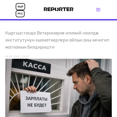
Skip
КЫР
to
РУС
content
Кыргызстанда Ветеринария илимий-изилдөө
институтунун кызматкерлери айлык акы кечигип
жатканын билдиришти
30.06.2026 | 13:17