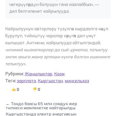
чегерүүлөрдүн болушун гана каалайбыз», — 
деп белгиленет кайрылууда.
Кайрылуунун авторлору түзүлгөн кырдаалга көңүл
бурулуп, тийиштүү чаралар көрүлөт деп үмүт
кылышат. Анткени, кайрылууда айтылгандай,
«илимий кызматкерлер да сый-урматка, татыктуу
эмгек акыга жана эртеңки күнгө болгон ишенимге
татыктуу».
Рубрики:
Жаңылыктар
,
Коом
Теги:
зарплата
,
Кыргызстан
,
минсельхоз
0
0
← Тоңдо баасы 65 млн сомдук жер
тилкеси мамлекетке кайтарылды
Кыргызстанда электр энергиясын