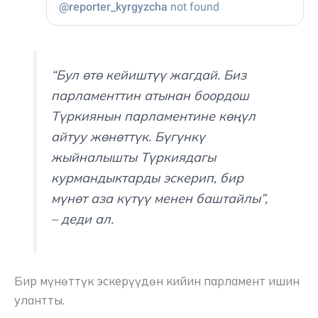
“Бул өтө кейиштүү жагдай. Биз
парламенттин атынан боордош
Түркиянын парламентине көңүл
айтуу жөнөттүк. Бүгүнкү
жыйналышты Түркиядагы
курмандыктарды эскерип, бир
мүнөт аза күтүү менен баштайлы”,
– деди ал.
Бир мүнөттүк эскерүүдөн кийин парламент ишин
улантты.