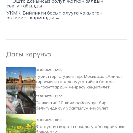
← Ошто дайынсыз болуп жаткан аялдын
сөөгү табылды
УКМК: Бийликти басып алууга чакырган
активист кармалды →
Дагы көрүңүз
09.08.2026 | 12:00
Туристтер, студенттер: Москвада «Амина»
тиркемесин колдонууга тийиш болгон
мигранттардын чөйрөсү кеңейтилет
09.08.2026 | 11:00
Бишкектин 10-кичи районунун бир
бөлүгүндө суу убактылуу өчүрүлөт
09.08.2026 | 10:00
9-августка карата өлкөдөгү аба ырайынын
божомолу