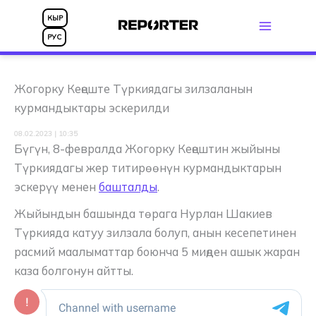
Skip
КЫР
to
РУС
content
Жогорку Кеңеште Түркиядагы зилзаланын
курмандыктары эскерилди
08.02.2023 | 10:35
Бүгүн, 8-февралда Жогорку Кеңештин жыйыны
Түркиядагы жер титирөөнүн курмандыктарын
эскерүү менен
башталды
.
Жыйындын башында төрага Нурлан Шакиев
Түркияда катуу зилзала болуп, анын кесепетинен
расмий маалыматтар боюнча 5 миңден ашык жаран
каза болгонун айтты.