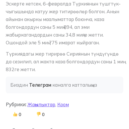
Эскерте кетсек, 6-февралда Түркиянын түшгтүк-
чыгышында катуу жер титирөөлөр болгон. Анын
айынан акыркы маалыматтар боюнча, каза
болгондордун саны 5 миң 894, ал эми
жабыркагандардын саны 34,8 миңге жетти.
Ошондой эле 5 миң 775 имарат кыйраган.
Түркиядагы жер тирирөө Сириянын түндүгүндө
да сезилип, ал жакта каза болгондордун саны 1 миң
832ге жетти.
Биздин 
Телеграм
 каналга катталыңыз
Рубрики:
Жаңылыктар
,
Коом
0
0