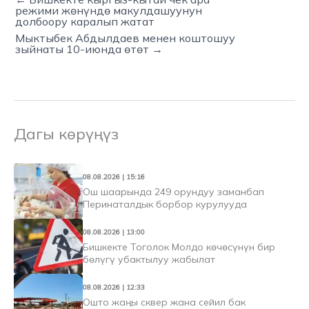
режими жөнүндө макулдашуунун
долбоору каралып жатат
Мыктыбек Абдылдаев менен коштошуу
зыйнаты 10-июнда өтөт →
Дагы көрүңүз
08.08.2026 | 15:16
Ош шаарында 249 орундуу заманбап
Перинаталдык борбор курулууда
08.08.2026 | 13:00
Бишкекте Тоголок Молдо көчөсүнүн бир
бөлүгү убактылуу жабылат
08.08.2026 | 12:33
Ошто жаңы сквер жана сейил бак