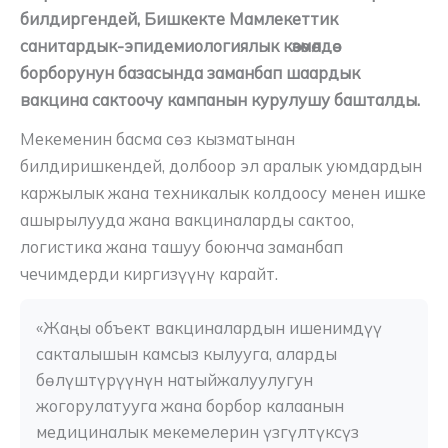
билдиргендей, Бишкекте Мамлекеттик
санитардык-эпидемиологиялык көзөмөлдөө
борборунун базасында заманбап шаардык
вакцина сактоочу кампанын курулушу башталды.
Мекеменин басма сөз кызматынан
билдиришкендей, долбоор эл аралык уюмдардын
каржылык жана техникалык колдоосу менен ишке
ашырылууда жана вакциналарды сактоо,
логистика жана ташуу боюнча заманбап
чечимдерди киргизүүнү карайт.
«Жаңы объект вакциналардын ишенимдүү 
сакталышын камсыз кылууга, аларды 
бөлүштүрүүнүн натыйжалуулугун 
жогорулатууга жана борбор калаанын 
медициналык мекемелерин үзгүлтүксүз 