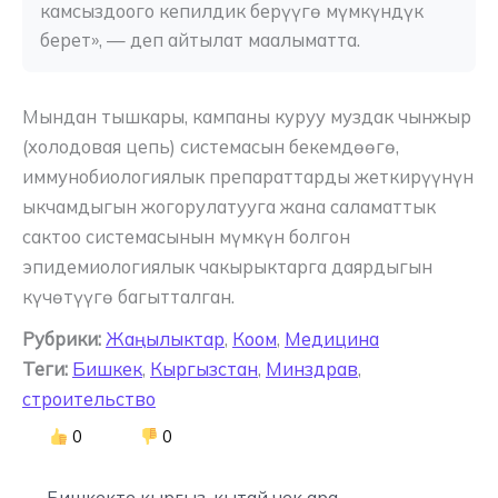
камсыздоого кепилдик берүүгө мүмкүндүк 
берет», — деп айтылат маалыматта.
Мындан тышкары, кампаны куруу муздак чынжыр
(холодовая цепь) системасын бекемдөөгө,
иммунобиологиялык препараттарды жеткирүүнүн
ыкчамдыгын жогорулатууга жана саламаттык
сактоо системасынын мүмкүн болгон
эпидемиологиялык чакырыктарга даярдыгын
күчөтүүгө багытталган.
Рубрики:
Жаңылыктар
,
Коом
,
Медицина
Теги:
Бишкек
,
Кыргызстан
,
Минздрав
,
строительство
0
0
← Бишкекте кыргыз-кытай чек ара