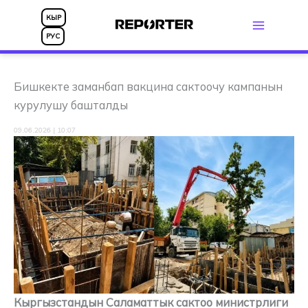
Skip
КЫР
to
РУС
content
Бишкекте заманбап вакцина сактоочу кампанын
курулушу башталды
09.06.2026 | 10:07
Кыргызстандын Саламаттык сактоо министрлиги