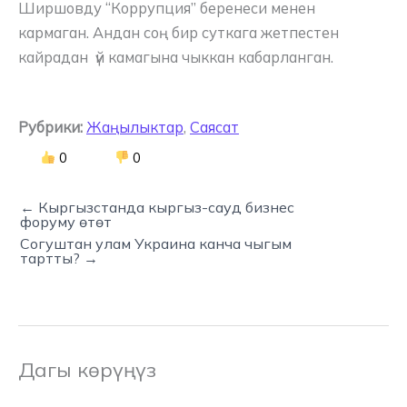
Ширшовду “Коррупция” беренеси менен
кармаган. Андан соң бир суткага жетпестен
кайрадан үй камагына чыккан кабарланган.
Рубрики:
Жаңылыктар
,
Саясат
0
0
← Кыргызстанда кыргыз-сауд бизнес
форуму өтөт
Согуштан улам Украина канча чыгым
тартты? →
Дагы көрүңүз