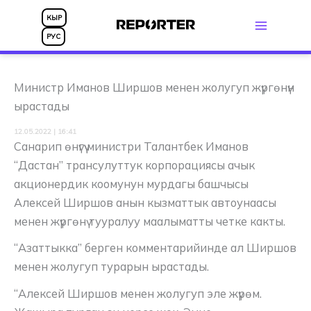
Skip
КЫР
to
РУС
content
Министр Иманов Ширшов менен жолугуп жүргөнүн
ырастады
12.05.2022 | 16:41
Санарип өнүгүү министри Талантбек Иманов
“Дастан” трансулуттук корпорациясы ачык
акционердик коомунун мурдагы башчысы
Алексей Ширшов анын кызматтык автоунаасы
менен жүргөнү тууралуу маалыматты четке какты.
“Азаттыкка” берген комментарийинде ал Ширшов
менен жолугуп турарын ырастады.
“Алексей Ширшов менен жолугуп эле жүрөм.