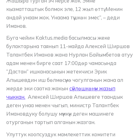
Жашыра турган эч нерсе жок. Эмне
кызматташтык болмок эле, 12 жыл өттү. Менин
андай унаам жок. Унаама түшкөн эмес”, – деди
Иманов.
Буга чейин Kaktus.media басылмасы жеке
булактарына таянып 11-майда Алексей Ширшов
Талантбек Иманов жана Нурлан Байымбетов атуу
адам менен бирге саат 17:00дөр чамасында
“Дастан” ишканасынын жетекчиси Эрик
Апышевдин иш бөлмөсүнө чогулганын жана ал
жерде эки саатка жакын
сүйлөшкөнүн жазып
чыккан.
Алексей Ширшов Апышевге таандык
деген унаа менен чыгып, министр Талантбек
Имановдуку болушу мүмкүн деген машинеге
отурганын тартып алганын жазган.
Улуттук коопсуздук мамлекеттик комитети