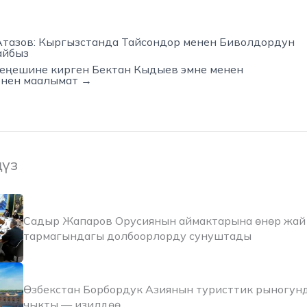
тазов: Кыргызстанда Тайсондор менен Биволдордун
айбыз
кеңешине кирген Бектан Кыдыев эмне менен
енен маалымат →
ңүз
Садыр Жапаров Орусиянын аймактарына өнөр жай 
тармагындагы долбоорлорду сунуштады
Өзбекстан Борбордук Азиянын туристтик рыногун
чыкты — изилдөө