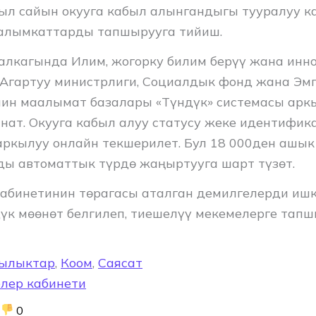
ыл сайын окууга кабыл алынгандыгы тууралуу к
алымкаттарды тапшырууга тийиш.
лкагында Илим, жогорку билим берүү жана инн
 Агартуу министрлиги, Социалдык фонд жана Эм
ин маалымат базалары «Түндүк» системасы арк
нат. Окууга кабыл алуу статусу жеке идентифи
аркылуу онлайн текшерилет. Бул 18 000ден ашык
ы автоматтык түрдө жаңыртууга шарт түзөт.
абинетинин төрагасы аталган демилгелерди иш
дүк мөөнөт белгилеп, тиешелүү мекемелерге та
ылыктар
,
Коом
,
Саясат
лер кабинети
0