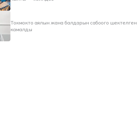
Токмокто аялын жана балдарын сабоого шектелген
камалды