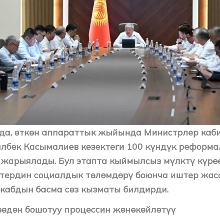
нда, өткөн аппараттык жыйында Министрлер каб
лбек Касымалиев кезектеги 100 күндүк реформ
жарыялады. Бул этапта кыймылсыз мүлктү күрө
тердин социалдык төлөмдөрү боюнча иштер жаса
кабдын басма сөз кызматы билдирди.
өөдөн бошотуу процессин жөнөкөйлөтүү