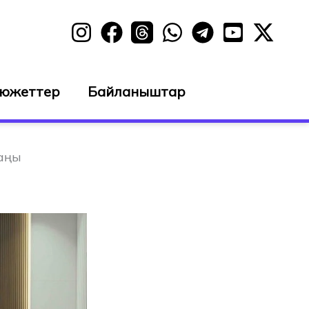
сюжеттер
Байланыштар
аңы