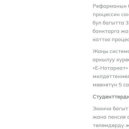
Реформанын б
процессин са
бул багытта 
банктарга жа
каттоо процес
Жаңы система
аркылуу күрө
«Е-Нотариат»
милдеттенмел
мөөнөтүн 5 с
Студенттерд
Экинчи багыт
жана пенсия 
төлөмдөрдү ж