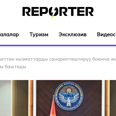
алалар
Туризм
Эксклюзив
Видео
кеттик кызматтарды санариптештирүү боюнча ж
ы баштады