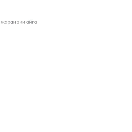
 жаран эки айга