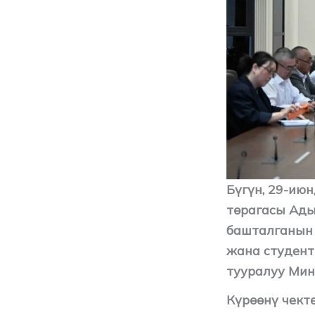
Бүгүн, 29-ию
төрагасы Ады
башталганын 
жана студент
тууралуу Мин
Күрөөнү чект