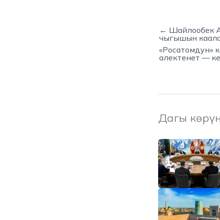
← Шайлообек А
чыгышын каал
«Росатомдун» 
алектенет — к
Дагы көрү