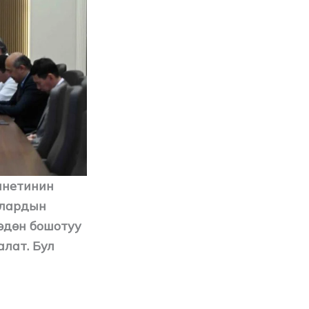
инетинин
алардын
өдөн бошотуу
лат. Бул