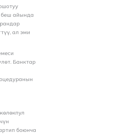
ошотуу
н беш айында
арандар
түү, ал эми
емеси
үлөт. Банктар
роцедуранын
жөлөкпул
чүн
артип боюнча