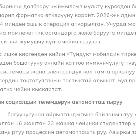
иринчи долбоору кыймылсыз мүлктү күрөөдөн б
нарип форматка өткөрүүнү карайт. 2026-жылды
34 миңден ашык операция аткарылган. Учурда ж
на мамлекеттик органдарга жеке барууга милдет
си эки жумушчу күнгө чейин созулат.
 ишке киргенден кийин «Түндүк» мобилдик тирк
өдөн бошотууну онлайн каттоо мүмкүнчүлүгү түз
 системасы жана электрондук кол тамга аркылуу
ердин токтотулганын тастыктай алышат. Бул п
аатка чейин кыскартат.
ин социалдык төлөмдөрүн автоматташтыруу
 — багуучусунан айрылгандыгына байланыштуу 
алган 16 жаштан 23 жашка чейинки студенттер ү
аңыртуу процессин автоматташтыруу. Азыркы т