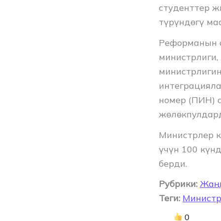
студенттер ж
түрүндөгү ма
Реформанын а
министрлиги,
министрлигин
интеграцияла
номер (ПИН) 
жөлөкпулдард
Министрлер к
үчүн 100 күн
берди.
Рубрики:
Жаң
Теги:
Министр
0