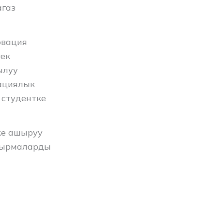
агаз
овация
гек
ылуу
кациялык
 студентке
ке ашыруу
пшырмаларды