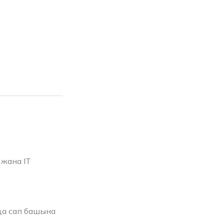
жана IT
да сап башына