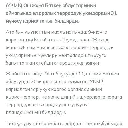
(УКМК) Ош жана Баткен облустарынын
аймагында эл аралык террордук уюмдардын 31
мүчөсү кармалганын билдирди.
Атайын кызматтын маалыматында, 9-июнга
караган түнү «Катиба аль-Таухид валь-Жихад»
жана «Ислам мамлекети» эл аралык террордук
уюмдарынын мүчөлөрүн нейтралдаштырууга
багытталган атайын операция жүргүзүлгөн.
Жыйынтыгында Ош облусунда 11, ал эми Баткен
облусунда 20 жаран колго түшүрүлгөн. УКМК
кармалгандар укук коргоо органдарынын
кызматкерлерине жана диний ишмерлерге карата
террордук актыларды уюштурууну
пландашканын билдирди.
Тинтүү учурунда кармалгандардан төмөнкү буюмдар