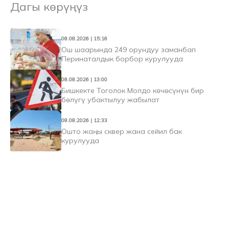
Дагы көрүңүз
08.08.2026 | 15:16
Ош шаарында 249 орундуу заманбап
Перинаталдык борбор курулууда
08.08.2026 | 13:00
Бишкекте Тоголок Молдо көчөсүнүн бир
бөлүгү убактылуу жабылат
08.08.2026 | 12:33
Ошто жаңы сквер жана сейил бак
курулууда