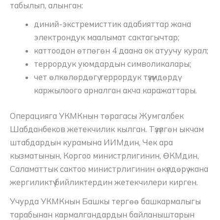
табылып, алынган:
диний-экстремисттик адабияттар жана
электрондук маалымат сактагычтар;
каттоодон өтпөгөн 4 даана ок атуучу курал;
террордук уюмдардын символикалары;
чет өлкөлөрдөгү террордук түзүмдөрдү
каржылоого арналган акча каражаттары.
Операцияга УКМКнын төрагасы Жумгалбек
Шабданбеков жетекчилик кылган. Түзүлгөн ыкчам
штабдардын курамына ИИМдин, Чек ара
кызматынын, Коргоо министрлигинин, ӨКМдин,
Саламаттык сактоо министрлигинин өкүлдөрү жана
жергиликтүү бийликтердин жетекчилери кирген.
Учурда УКМКнын Башкы тергөө башкармалыгы
тарабынан кармалгандардын байланыштарын