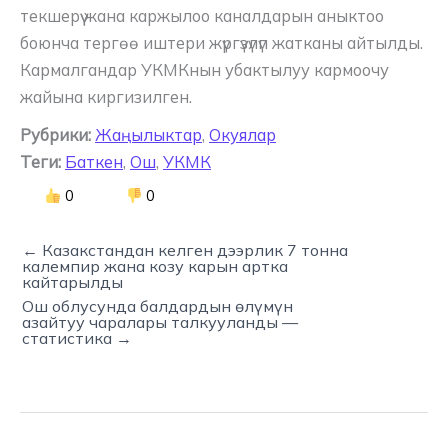
текшерүү жана каржылоо каналдарын аныктоо
боюнча тергөө иштери жүргүзүлүп жатканы айтылды.
Кармалгандар УКМКнын убактылуу кармоочу
жайына киргизилген.
Рубрики:
Жаңылыктар
,
Окуялар
Теги:
Баткен
,
Ош
,
УКМК
0
0
← Казакстандан келген дээрлик 7 тонна
калемпир жана козу карын артка
кайтарылды
Ош облусунда балдардын өлүмүн
азайтуу чаралары талкууланды —
статистика →