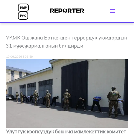
Skip
КЫР
to
РУС
content
УКМК Ош жана Баткенден террордук уюмдардын
31 мүчөсү кармалганын билдирди
10.06.2026 | 09:59
Улуттук коопсуздук боюнча мамлекеттик комитет