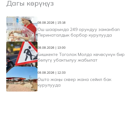
Дагы көрүңүз
08.08.2026 | 15:16
Ош шаарында 249 орундуу заманбап
Перинаталдык борбор курулууда
08.08.2026 | 13:00
Бишкекте Тоголок Молдо көчөсүнүн бир
бөлүгү убактылуу жабылат
08.08.2026 | 12:33
Ошто жаңы сквер жана сейил бак
курулууда