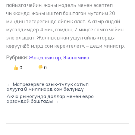
пайызга чейин, жаңы модель менен эсептеп
чыкканда, жаңы иштеп баштаган мугалим 20
миңдин тегерегинде айлык алат. А азыр андай
мугалдимдер 4 миң сомдон, 7 миңге сомго чейин
эле алышат. Жалпысынан ушул айлыктарды
көтөрүүгө 26 млрд сом керектелет», – деди министр.
Рубрики:
Жаңылыктар
,
Экономика
0
0
← Матрезервге азык-түлүк сатып
алууга 8 миллиард сом бөлүндү
Акча рыногунда доллар менен евро
арзандай баштады →