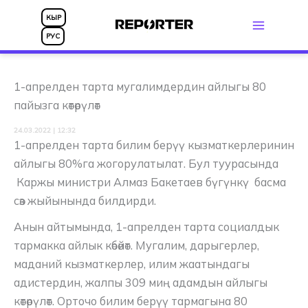
Skip
КЫР
to
РУС
content
1-апрелден тарта мугалимдердин айлыгы 80
пайызга көтөрүлөт
24.03.2022 | 12:32
1-апрелден тарта билим берүү кызматкерлеринин
айлыгы 80%га жогорулатылат. Бул туурасында
Каржы министри Алмаз Бакетаев бүгүнкү басма
сөз жыйынында билдирди.
Анын айтымында, 1-апрелден тарта социалдык
тармакка айлык көбөйөт. Мугалим, дарыгерлер,
маданий кызматкерлер, илим жаатындагы
адистердин, жалпы 309 миң адамдын айлыгы
көтөрүлөт. Орточо билим берүү тармагына 80