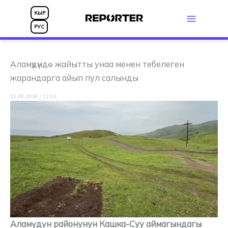
Skip
КЫР
to
РУС
content
Аламүдүндө жайытты унаа менен тебелеген
жарандарга айып пул салынды
22.06.2026 | 11:03
Аламүдүн районунун Кашка-Суу аймагындагы