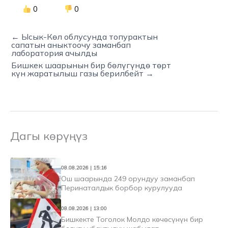
0
0
← Ысык-Көл облусунда топурактын
сапатын аныктоочу заманбап
лаборатория ачылды
Бишкек шаарынын бир бөлүгүндө төрт
күн жаратылыш газы берилбейт →
Дагы көрүңүз
08.08.2026 | 15:16
Ош шаарында 249 орундуу заманбап
Перинаталдык борбор курулууда
08.08.2026 | 13:00
Бишкекте Тоголок Молдо көчөсүнүн бир