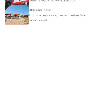
бөлүгү убактылуу жабылат
08.08.2026 | 12:33
Ошто жаңы сквер жана сейил бак
курулууда