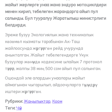
жайыт жерлерге унаа жана эндуро мотоциклдери
менен кирип, тебелеген жарандарга айып пул
салынды. Бул тууралуу Жаратылыш министрлиги
билдирди.
Эреже бузуу Экологиялык жана техникалык
көзөмөл кызматы тарабынан Ак-Таш
жайлоосунда жүргүзүлгөн рейд учурунда
аныкталган. Жайыт тебелегендерге Укук
бузуулар жөнүндө кодексине ылайык 7 протокол
түзүлүп, жалпы 38 миң 500 сом айып пул салынган.
Ошондой эле алардын унаалары жайыт
аймагынан чыгарылып, айдоочуларга түшүндүрүү
иштери жүргүзүлгөн.
Рубрики:
Жаңылыктар
,
Коом
Теги:
Чүй