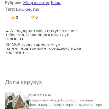
Рубрики:
Жаңылыктар
,
Коом
Теги:
Бишкек
,
газ
0
0
← Аламүдүндө жайытты унаа менен
тебелеген жарандарга айып пул
салынды
КР МСК соода тармагы үчүн
патенттерди онлайн тариздөөнү ишке
киргизди →
Дагы көрүңүз
07.08.2026 | 17:56
Бишкектеги «Аска-Таш» комплексинде
фонтандар оңдолуп, көрктөндүрүү иштери
жүрүүдө