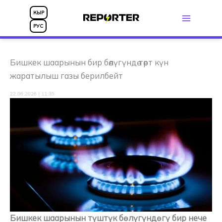
Skip
КЫР
to
РУС
content
Бишкек шаарынын бир бөлүгүндө төрт күн
жаратылыш газы берилбейт
22.06.2026 | 11:39
Бишкек шаарынын түштүк бөлүгүндөгү бир нече