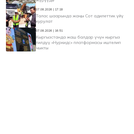
07.08.2026 | 17:18
Талас шаарында жаңы Сот адилеттик үйү
курулат
07.08.2026 | 16:51
Кыргызстанда жаш балдар үчүн кыргыз
тилдүү «Нуркидс» платформасы иштелип
чыкты