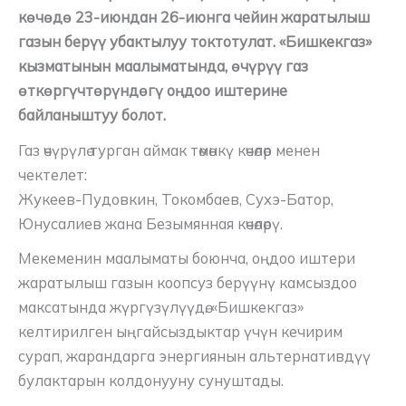
көчөдө 23-июндан 26-июнга чейин жаратылыш
газын берүү убактылуу токтотулат. «Бишкекгаз»
кызматынын маалыматында, өчүрүү газ
өткөргүчтөрүндөгү оңдоо иштерине
байланыштуу болот.
Газ өчүрүлө турган аймак төмөнкү көчөлөр менен
чектелет:
Жукеев-Пудовкин, Токомбаев, Сухэ-Батор,
Юнусалиев жана Безымянная көчөлөрү.
Мекеменин маалыматы боюнча, оңдоо иштери
жаратылыш газын коопсуз берүүнү камсыздоо
максатында жүргүзүлүүдө. «Бишкекгаз»
келтирилген ыңгайсыздыктар үчүн кечирим
сурап, жарандарга энергиянын альтернативдүү
булактарын колдонууну сунуштады.