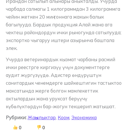
Ирандан сатылып алынары аныкталды. Учурда
чарбада салмагы 1 килограммдан 3 килограммга
чейин жеткен 20 миң тоннага жакын балык
багылууда. Бардык продукция Алай жана ага
чектеш райондордун ички рыногунда сатылууда;
экспортко чыгаруу иштери азырынча баштала
элек.
Учурда ветеринардык кызмат чарбаны расмий
ички реестрге киргизүү үчүн документтерге
аудит жүргүзүүдө. Адистер өндүрүштүн
санитардык ченемдерге шайкештигин тастыктоо
максатында жерге болгон мамлекеттик
актылардын жана уруксат берүүчү
күбөлүктөрдүн бар-жогун текшерип жатышат.
Рубрики:
Жаңылыктар
,
Коом
,
Экономика
0
0