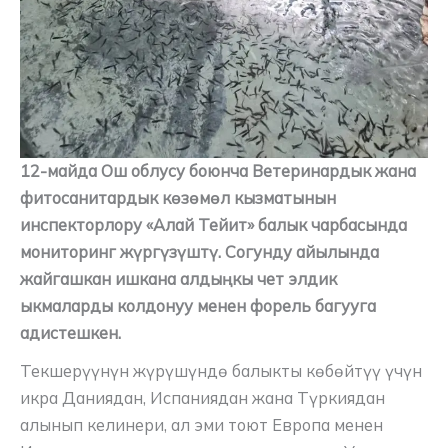
12-майда Ош облусу боюнча Ветеринардык жана
фитосанитардык көзөмөл кызматынын
инспекторлору «Алай Тейит» балык чарбасында
мониторинг жүргүзүштү. Согунду айылында
жайгашкан ишкана алдыңкы чет элдик
ыкмаларды колдонуу менен форель багууга
адистешкен.
Текшерүүнүн жүрүшүндө балыкты көбөйтүү үчүн
икра Даниядан, Испаниядан жана Түркиядан
алынып келинери, ал эми тоют Европа менен