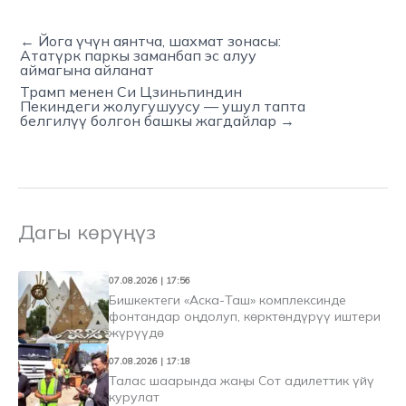
← Йога үчүн аянтча, шахмат зонасы:
Ататүрк паркы заманбап эс алуу
аймагына айланат
Трамп менен Си Цзиньпиндин
Пекиндеги жолугушуусу — ушул тапта
белгилүү болгон башкы жагдайлар →
Дагы көрүңүз
07.08.2026 | 17:56
Бишкектеги «Аска-Таш» комплексинде
фонтандар оңдолуп, көрктөндүрүү иштери
жүрүүдө
07.08.2026 | 17:18
Талас шаарында жаңы Сот адилеттик үйү
курулат