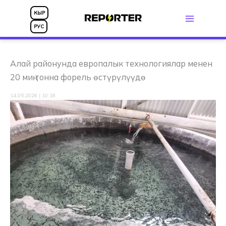
Skip
КЫР
to
РУС
content
Алай районунда европалык технологиялар менен
20 миң тонна форель өстүрүлүүдө
14.05.2026 | 10:16