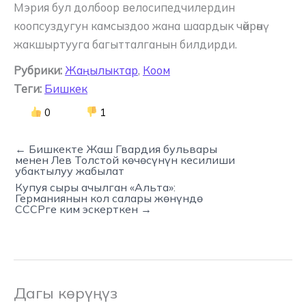
Мэрия бул долбоор велосипедчилердин
коопсуздугун камсыздоо жана шаардык чөйрөнү
жакшыртууга багытталганын билдирди.
Рубрики:
Жаңылыктар
,
Коом
Теги:
Бишкек
0
1
← Бишкекте Жаш Гвардия бульвары
менен Лев Толстой көчөсүнүн кесилиши
убактылуу жабылат
Купуя сыры ачылган «Альта»:
Германиянын кол салары жөнүндө
СССРге ким эскерткен →
Дагы көрүңүз