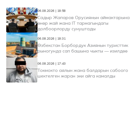
06.08.2026 | 18:58
Садыр Жапаров Орусиянын аймактарына
өнөр жай жана IT тармагындагы
долбоорлорду сунуштады
06.08.2026 | 18:31
Өзбекстан Борбордук Азиянын туристтик
рыногунда сап башына чыкты — изилдөө
06.08.2026 | 17:43
Токмокто аялын жана балдарын сабоого
шектелген жаран эки айга камалды