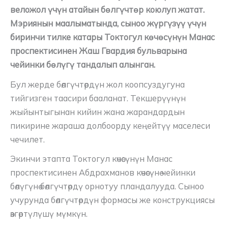
веложол үчүн атайын бөлгүчтөр коюлуп жатат.
Мэриянын маалыматында, сыноо жүргүзүү үчүн
биринчи тилке катары Токтогул көчөсүнүн Манас
проспектисинен Жаш Гвардия бульварына
чейинки бөлүгү тандалып алынган.
Бул жерде бөлгүчтөрдүн жол коопсуздугуна
тийгизген таасири бааланат. Текшерүүнүн
жыйынтыгынан кийин жана жарандардын
пикирине жараша долбоорду кеңейтүү маселеси
чечилет.
Экинчи этапта Токтогул көчөсүнүн Манас
проспектисинен Абдрахманов көчөсүнө чейинки
бөлүгүнө бөлгүчтөрдү орнотуу пландалууда. Сыноо
учурунда бөлгүчтөрдүн формасы же конструкциясы
өзгөртүлүшү мүмкүн.