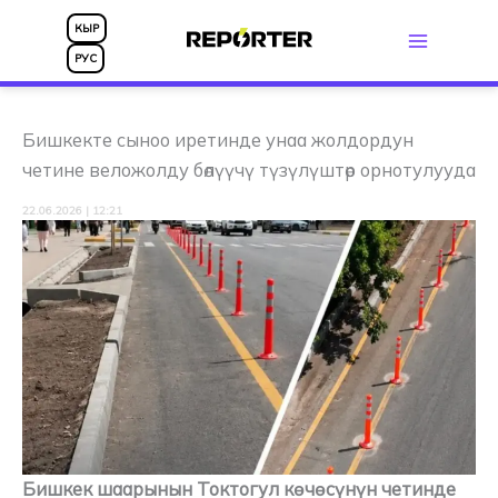
Skip
КЫР
to
РУС
content
Бишкекте сыноо иретинде унаа жолдордун
четине веложолду бөлүүчү түзүлүштөр орнотулууда
22.06.2026 | 12:21
Бишкек шаарынын Токтогул көчөсүнүн четинде