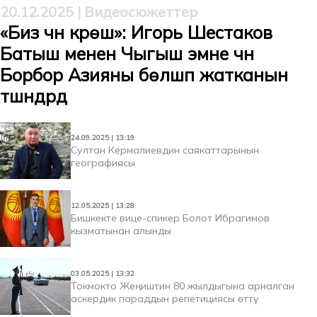
20.12.2025 | Видеосюжеттер
«Биз үчүн күрөш»: Игорь Шестаков
Батыш менен Чыгыш эмне үчүн
Борбор Азияны бөлүшүп жатканын
түшүндүрдү
24.09.2025 | 13:19
Султан Кермалиевдин саякаттарынын
географиясы
12.05.2025 | 13:28
Бишкекте вице-спикер Болот Ибрагимов
кызматынан алынды
03.05.2025 | 13:32
Токмокто Жеңиштин 80 жылдыгына арналган
аскердик параддын репетициясы өттү