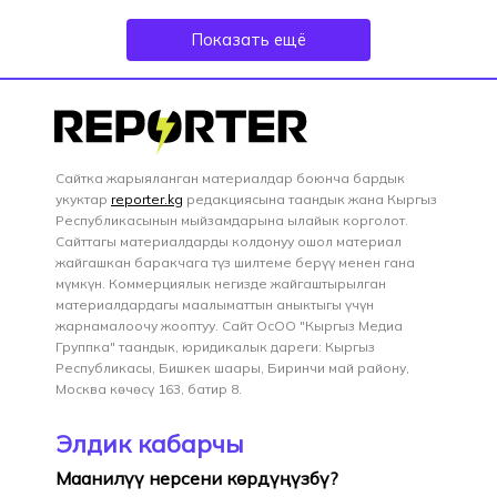
Показать ещё
Сайтка жарыяланган материалдар боюнча бардык
укуктар
reporter.kg
редакциясына таандык жана Кыргыз
Республикасынын мыйзамдарына ылайык корголот.
Сайттагы материалдарды колдонуу ошол материал
жайгашкан баракчага түз шилтеме берүү менен гана
мүмкүн. Коммерциялык негизде жайгаштырылган
материалдардагы маалыматтын аныктыгы үчүн
жарнамалоочу жооптуу. Сайт ОсОО "Кыргыз Медиа
Группка" таандык, юридикалык дареги: Кыргыз
Республикасы, Бишкек шаары, Биринчи май району,
Москва көчөсү 163, батир 8.
Элдик кабарчы
Маанилүү нерсени көрдүңүзбү?