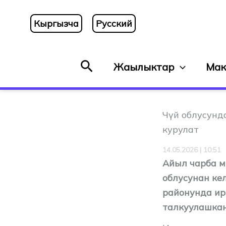
Skip
to
Кыргызча
Русский
content
Search
Жаңылыктар
Мак
Чүй облусунд
курулат
14.05.2026 | 10:51
Айыл чарба м
облусунан ке
районунда ир
талкуулашкан