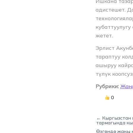
Ишкана тазар
адистешет. Д
технологияла
кубаттуулугу
жетет.
Эрлист Акунб
тараптуу кол
ашыруу кайра
түлүк коопсу
Рубрики:
Жаң
0
← Кыргызстан 
тармагында кы
Өзгөндө жаңы 