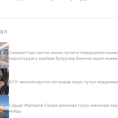
ңүз
Саламаттык сактоо министрлиги гемодиализ кызм
көрсөтүүдөгү мыйзам бузуулар боюнча ишке комм
БУУ: миллиондогон оогандар азык-түлүк жардамы
Садыр Жапаров Соода-деңизде сүзүү жөнүндө код
койду