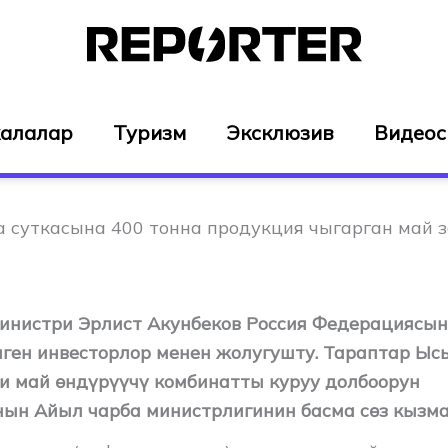
алалар
Туризм
Эксклюзив
Видео
а суткасына 400 тонна продукция чыгарган май 
инистри Эрлист Акунбеков Россия Федерациясы
лген инвесторлор менен жолугушту. Тараптар Ыс
и май өндүрүүчү комбинатты куруу долбоорун
ын Айыл чарба министрлигинин басма сөз кызма