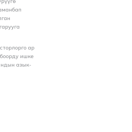
үрүүгө
заманбап
лган
гарууга
есторлорго ар
лбоорду ишке
андын азык-