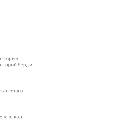
аттарын
ентарий берди
сыз калды
екске кол