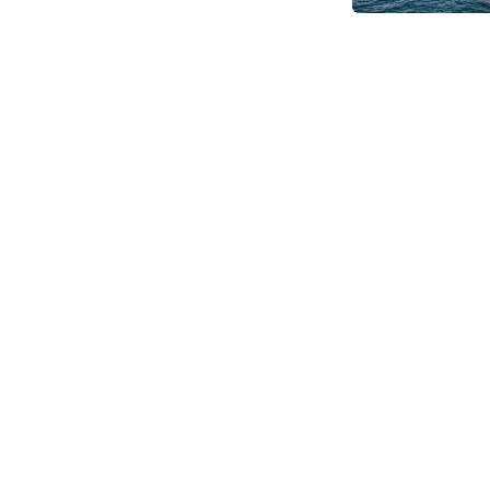
Сайтка жарыяланган материалдар боюнча бардык укуктар