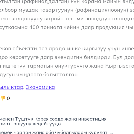
тылган (рафинаддалган) күн карама майын өнд
олбоор муздак тазартуунун (рафинациялоонун) 
рын колдонууну карайт, ал эми заводдун планда
 суткасына 400 тоннага чейин даяр продукция чы
еков объектти тез арада ишке киргизүү үчүн инв
доо көрсөтүүгө даяр экендигин билдирди. Бул до
 иштетүү тармагын өнүктүрүүгө жана Кыргызст
здугун чыңдоого багытталган.
ылыктар
,
Экономика
0
менен Түштүк Корея соода жана инвестиция
зматташууну кеңейтүүдө
көмөк чордон жана аба чубалгылары курулат →