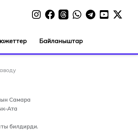
сюжеттер
Байланыштар
заводу
нын Самара
ык-Ата
ты билдирди.