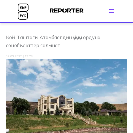
Skip
КЫР
to
РУС
content
Кой-Таштагы Атамбаевдин үйүнүн ордуна
соцобъекттер салынат
12.09.2025 | 17:28