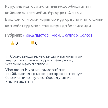
Курулуш иштери жакынкы күндөрү башталып,
кийинки жылга чейин бүткөрүлөт. Ал эми
Бишкектеги эски карылар үйүнүн ордуна ипотекалык
көп кабаттуу үйлөр салынары да белгиленди.
Рубрики:
Жаңылыктар
,
Коом
,
Окуялар
,
Саясат
0
0
← Сосновкада эркек киши кызганычтан
мурдагы аялын өлтүрүп, сөөгүн суу
жээгине көмүп салган
Visa жана Кыргызкоммерцбанк
стейблкоиндер менен өз ара эсептешүү
боюнча пилоттук долбоорду ишке
киргизишти →