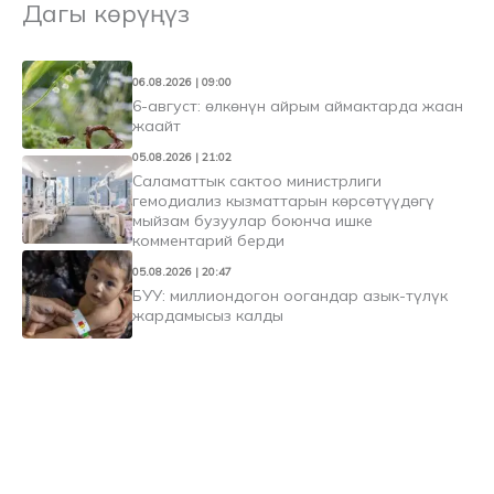
Дагы көрүңүз
06.08.2026 | 09:00
6-август: өлкөнүн айрым аймактарда жаан
жаайт
05.08.2026 | 21:02
Саламаттык сактоо министрлиги
гемодиализ кызматтарын көрсөтүүдөгү
мыйзам бузуулар боюнча ишке
комментарий берди
05.08.2026 | 20:47
БУУ: миллиондогон оогандар азык-түлүк
жардамысыз калды