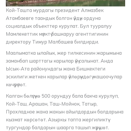
Кой-Ташта мурдагы президент Алмазбек
Атамбаевге таандык болгон үйдүн ордуна
социалдык объекттер курулат. Бул тууралуу
Мамлекеттик мүлктү башкаруу агенттигинин
директору Тимур Малбашев билдирди.
Маалыматка ылайык, жер тилкесинин жарымына
заманбап шарттагы карылар үйү салынат. Анда
Ысык-Ата районундагы жана Бишкектеги
эскилиги жеткен карылар үйлөрүндөгү жашоочулар
көчүрүлөт.
Калган бөлүгүнө 500 орундуу бала бакча курулуп,
Кой-Таш, Арашан, Таш-Мойнок, Татыр,
Прохладное жана жакын айылдардын балдарына
кызмат көрсөтөт. Азыркы тапта жергиликтүү
тургундар балдарын шаарга ташып жүрүшөт.