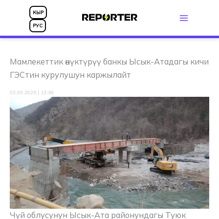
Skip
КЫР
to
РУС
content
Мамлекеттик өнүктүрүү банкы Ысык-Атадагы кичи
ГЭСтин курулушун каржылайт
03.09.2025 | 13:36
Чүй облусунун Ысык-Ата районундагы Туюк