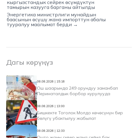
кыргызстандык сейрек өсүмдүктүн
тамырын казууга барганы айтылды
Энергетика министрлиги мунайдын
баасынын өсүшү жана импорттун абалы
тууралуу маалымат берди →
Дагы көрүңүз
08.08.2026 | 15:16
Ош шаарында 249 орундуу заманбап
Перинаталдык борбор курулууда
08.08.2026 | 13:00
Бишкекте Тоголок Молдо көчөсүнүн бир
бөлүгү убактылуу жабылат
08.08.2026 | 12:33
Ошто жаңы сквер жана сейил бак