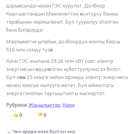
дарыясында чакан ГЭС курулат. Долбоор
Кыргызстандын Мамлекеттик өнүктүрүү банкы
тарабынан каржыланат. Бул тууралуу аталган
банк билдирди.
Маалыматка ылайык, долбоордун жалпы баасы
516 млн сомду түзөт.
Кичи ГЭС жылына 29,16 млн кВт саат электр
энергиясын өндүрө алган кубаттуулукка ээ болот.
Бул көлөм 15 миңге чейин адамды электр энергиясы
менен камсыз кылууга жетет. Бул аймактагы
энергетикалык тартыштыкты кыскартат.
Рубрики:
Жаңылыктар
,
Коом
0
0
← Чек арада каза болгон эки