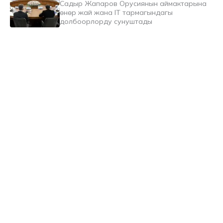
Садыр Жапаров Орусиянын аймактарына
өнөр жай жана IT тармагындагы
долбоорлорду сунуштады