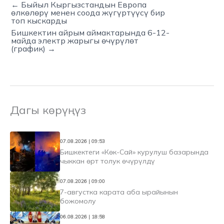
← Быйыл Кыргызстандын Европа
өлкөлөрү менен соода жүгүртүүсү бир
топ кыскарды
Бишкектин айрым аймактарында 6-12-
майда электр жарыгы өчүрүлөт
(график) →
Дагы көрүңүз
07.08.2026 | 09:53
Бишкектеги «Көк-Сай» курулуш базарында
чыккан өрт толук өчүрүлдү
07.08.2026 | 09:00
7-августка карата аба ырайынын
божомолу
06.08.2026 | 18:58