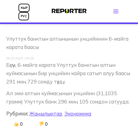
Skip
КЫР
to
РУС
content
Улуттук банктын алтынынын унцийинин 6-майга
карата баасы
06.05.2025 | 09:28
Бүгүн, 6-майга карата Улуттук банктын алтын
куймасынын бир унцийин кайра сатып алуу баасы
291 миң 729 сомду түздү.
Ал эми алтын куймасынын унцийин (31,1035
грамм) Улуттук банк 296 миң 105 сомдон сатууда.
Рубрики:
Жаңылыктар
,
Экономика
0
0