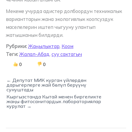
Мекеме учурда адистер долбоордун техникалык
варианттарын жана экологиялык коопсуздук
маселелерин иштеп чыгууну улантып
жатышканын билдирди.
Рубрики:
Жаңылыктар
,
Коом
Теги:
Жалал-Абад
,
суу сактагыч
0
0
← Депутат МИК курган үйлөрдөн
дарыгерлерге жай бөлүп берүүнү
сунуштады
Кыргызстанда Кытай менен биргеликте
жаңы фитосанитардык лабораториялар
курулат →