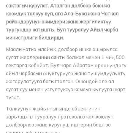
сактагыч курулат. Аталган долбоор боюнча
коомдук талкуу өтүп, ага Ала-Бука жана Чаткал
райондорунун акимдери жана жергиликтүү
тургундар катышты. Бул тууралуу Айыл чарба
министрлиги билдирди.
Маалыматка ылайык, долбоор ишке ашырылса,
сугат жерлеринин аянты болжол менен 1 миң 500
гектарга көбөйөт. Бул чара Айратам өрөөнүндөгү
айыл чарбасын өнүктүрүүгө жана түшүмдүүлүктү
жогорулатууга багытталган. Ошондой эле ал
сугат суу менен үзгүлтүксүз камсыз кылууга шарт
түзөт.
Талкуунун жыйынтыгында объектинин
зарылдыгы тууралуу протоколго кол коюлуп,
долбоорлоо жана курулуш иштерин баштоо
чечими кабыл алынган.