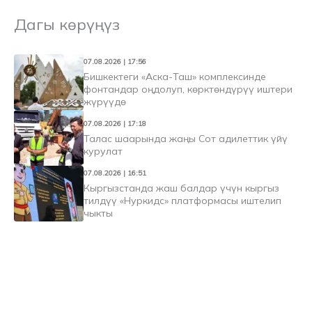
Дагы көрүңүз
07.08.2026 | 17:56
Бишкектеги «Аска-Таш» комплексинде
фонтандар оңдолуп, көрктөндүрүү иштери
жүрүүдө
07.08.2026 | 17:18
Талас шаарында жаңы Сот адилеттик үйү
курулат
07.08.2026 | 16:51
Кыргызстанда жаш балдар үчүн кыргыз
тилдүү «Нуркидс» платформасы иштелип
чыкты