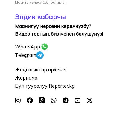
Москва көчөсү 163, батир 8.
Элдик кабарчы
Маанилүү нерсени көрдүңүзбү?
Видео тартып, биз менен бөлүшүңүз!
WhatsApp
Telegram
Жаңылыктар архиви
Жарнама
Бул тууралуу Reporter.kg