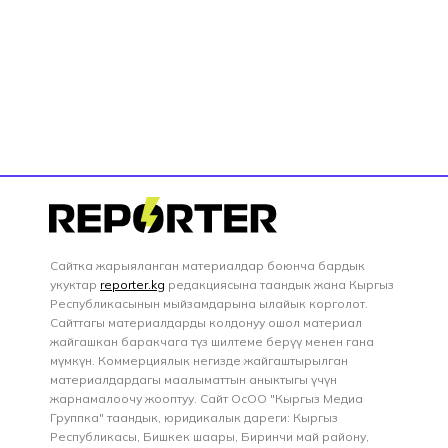
Сайтка жарыяланган материалдар боюнча бардык
укуктар
reporter.kg
редакциясына таандык жана Кыргыз
Республикасынын мыйзамдарына ылайык корголот.
Сайттагы материалдарды колдонуу ошол материал
жайгашкан баракчага түз шилтеме берүү менен гана
мүмкүн. Коммерциялык негизде жайгаштырылган
материалдардагы маалыматтын аныктыгы үчүн
жарнамалоочу жооптуу. Сайт ОсОО "Кыргыз Медиа
Группка" таандык, юридикалык дареги: Кыргыз
Республикасы, Бишкек шаары, Биринчи май району,