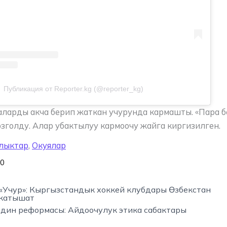
Публикация от Reporter.kg (@reporter_kg)
ларды акча берип жаткан учурунда кармашты. «Пара б
голду. Алар убактылуу кармоочу жайга киргизилген.
лыктар
,
Окуялар
0
«Учур»: Кыргызстандык хоккей клубдары Өзбекстан
 катышат
дин реформасы: Айдоочулук этика сабактары