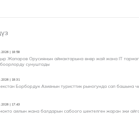
ңүз
.2026 | 18:58
ыр Жапаров Орусиянын аймактарына өнөр жай жана IT тарма
боорлорду сунуштады
.2026 | 18:31
екстан Борбордук Азиянын туристтик рыногунда сап башына ч
.2026 | 17:43
мокто аялын жана балдарын сабоого шектелген жаран эки айг