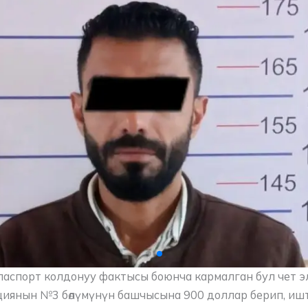
аспорт колдонуу фактысы боюнча кармалган бул чет 
иянын №3 бөлүмүнүн башчысына 900 доллар берип, иш