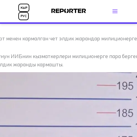
Skip
КЫР
to
РУС
content
рт менен кармалган чет элдик жарандар милиционерге
унун ИИБнин кызматкерлери милиционерге пара берге
элдик жаранды кармашты.